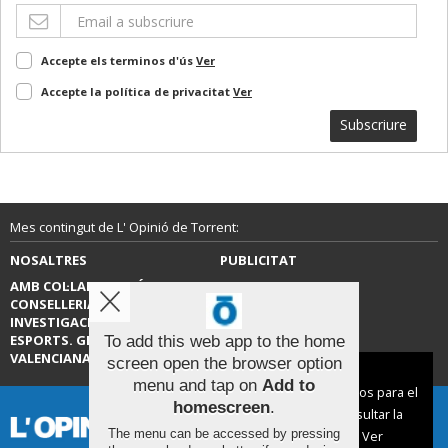
Accepte els terminos d'ús
Ver
Accepte la política de privacitat
Ver
Subscriure
Mes contingut de L' Opinió de Torrent:
NOSALTRES
PUBLICITAT
AMB COL·LABORACIÓ DE LA
CONTACTE
CONSELLERIA D’EDUCACIÓ,
INVESTIGACIÓ, CULTURA I
ESPORTS. GENERALITAT
To add this web app to the home
VALENCIANA.
screen open the browser option
Aviso sobre el Uso de cookies:
menu and tap on
Add to
Utilizamos cookies nuestras y de terceros para el
homescreen
.
funcionamiento del digital. Puedes consultar la
The menu can be accessed by pressing
lista de cookies y como desconectarlas.
Ver