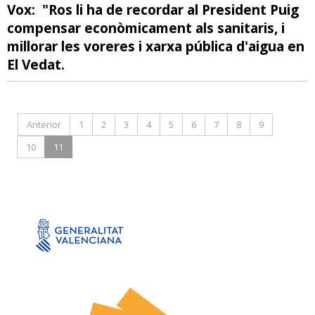
Vox: "Ros li ha de recordar al President Puig
compensar econòmicament als sanitaris, i
millorar les voreres i xarxa pública d'aigua en
El Vedat.
Anterior
1
2
3
4
5
6
7
8
9
10
11