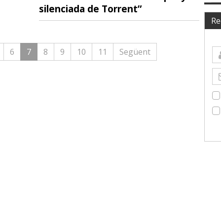
silenciada de Torrent”
Re
6
7
8
9
10
11
Següent