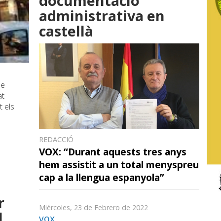
documentació
administrativa en
castellà
de
at
t els
REDACCIÓ
VOX: “Durant aquests tres anys
hem assistit a un total menyspreu
cap a la llengua espanyola”
r
Miércoles, 23 de Febrero de 2022
l
vox