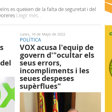
veïns es queixen de la falta de seguretat i del
 voreres
Llegir més...
Lunes, 16 de Mayo de 2022
POLÍTICA
s
VOX acusa l'equip de
govern d'"ocultar els
 del
seus errors,
incompliments i les
seues despeses
supèrflues"