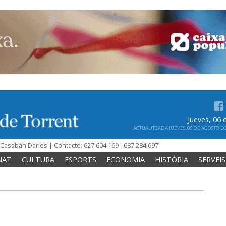
Jueves, 06
ACTUALITZADA JUEVES, 06 DE AGOSTO DE 
n Casabán Daries | Contacte: 627 604 169 - 687 284 697
NAT
CULTURA
ESPORTS
ECONOMIA
HISTÒRIA
SERVEIS