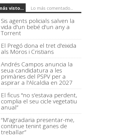
más visto...
Lo más comentado...
Sis agents policials salven la
vida d'un bebé d'un any a
Torrent
El Pregó dona el tret d'eixida
als Moros i Cristians
Andrés Campos anuncia la
seua candidatura a les
primàries del PSPV per a
aspirar a l'Alcaldia en 2027
El ficus "no s'estava perdent,
complia el seu cicle vegetatiu
anual”
“M’agradaria presentar-me,
continue tenint ganes de
treballar”