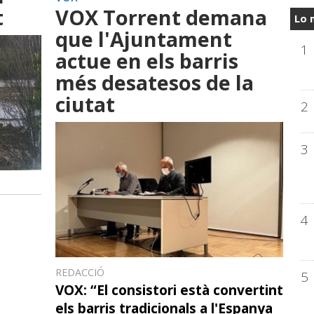
t
VOX Torrent demana
Lo 
que l'Ajuntament
1
actue en els barris
més desatesos de la
ciutat
2
3
4
REDACCIÓ
5
VOX: “El consistori està convertint
els barris tradicionals a l'Espanya