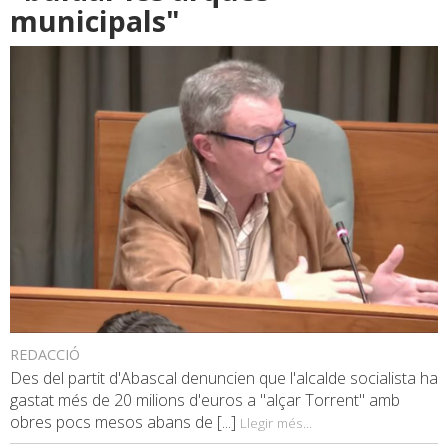
municipals"
REDACCIÓ
Des del partit d'Abascal denuncien que l'alcalde socialista ha
gastat més de 20 milions d'euros a "alçar Torrent" amb
obres pocs mesos abans de [...]
Llegir més...