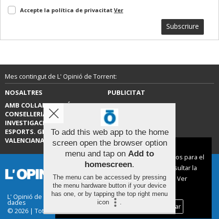
Accepte la política de privacitat
Ver
Subscriure
Mes contingut de L' Opinió de Torrent:
NOSALTRES
PUBLICITAT
AMB COL·LABORACIÓ DE LA
CONTACTE
CONSELLERIA D’EDUCACIÓ,
INVESTIGACIÓ, CULTURA I
ESPORTS. GENERALITAT
To add this web app to the home
VALENCIANA.
screen open the browser option
Aviso sobre el Uso de cookies:
menu and tap on
Add to
Utilizamos cookies nuestras y de terceros para el
homescreen
.
funcionamiento del digital. Puedes consultar la
The menu can be accessed by pressing
lista de cookies y como desconectarlas.
Ver
the menu hardware button if your device
nuestra Política de Privacidad y Cookies
has one, or by tapping the top right menu
L' Opinió de Torrent |
Termes d'ús
|
Protecció de
dades
icon
.
Aceptar Cookies
Personalizar
© 2026 | Tots els drets reservats