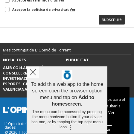
Accepte els terminos d'ús
Ver
Accepte la política de privacitat
Ver
Subscriure
Mes contingut de L' Opinió de Torrent:
NOSALTRES
PUBLICITAT
AMB COL·LABORACIÓ DE LA
CONTACTE
CONSELLERIA D’EDUCACIÓ,
INVESTIGACIÓ, CULTURA I
ESPORTS. GENERALITAT
To add this web app to the home
VALENCIANA.
screen open the browser option
Aviso sobre el Uso de cookies:
menu and tap on
Add to
Utilizamos cookies nuestras y de terceros para el
homescreen
.
funcionamiento del digital. Puedes consultar la
The menu can be accessed by pressing
lista de cookies y como desconectarlas.
Ver
the menu hardware button if your device
nuestra Política de Privacidad y Cookies
has one, or by tapping the top right menu
L' Opinió de Torrent |
Termes d'ús
|
Protecció de
dades
icon
.
Aceptar Cookies
Personalizar
© 2026 | Tots els drets reservats