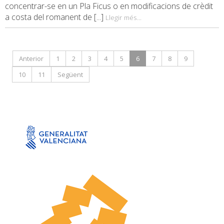
concentrar-se en un Pla Ficus o en modificacions de crèdit
a costa del romanent de [...]
Llegir més...
Anterior
1
2
3
4
5
6
7
8
9
10
11
Següent