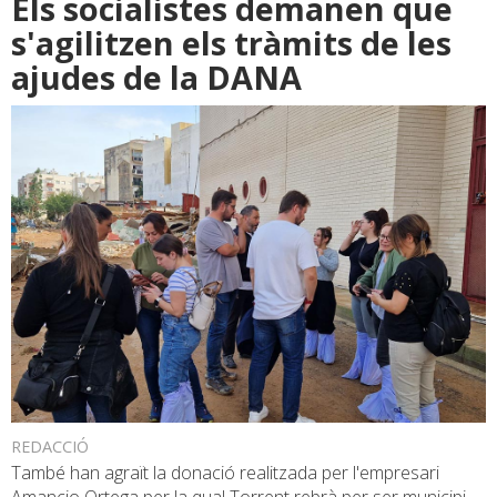
Els socialistes demanen que
s'agilitzen els tràmits de les
ajudes de la DANA
REDACCIÓ
També han agraït la donació realitzada per l'empresari