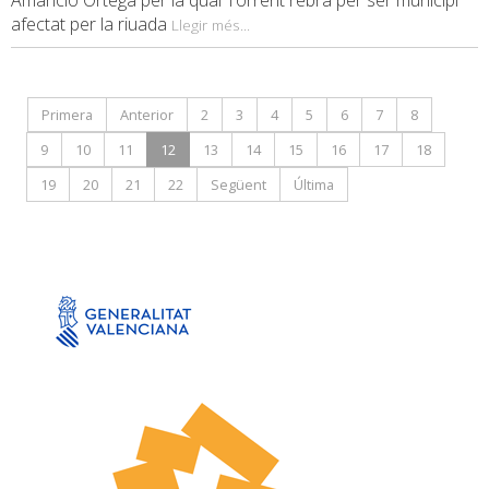
Amancio Ortega per la qual Torrent rebrà per ser municipi
afectat per la riuada
Llegir més...
Primera
Anterior
2
3
4
5
6
7
8
9
10
11
12
13
14
15
16
17
18
19
20
21
22
Següent
Última