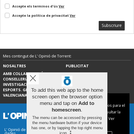
Accepte els terminos d'ús
Ver
Accepte la política de privacitat
Ver
Subscriure
Mes contingut de L' Opinió de Torrent:
NOSALTRES
PUBLICITAT
AMB COL·LABORACIÓ DE LA
CONTACTE
CONSELLERIA D’EDUCACIÓ,
INVESTIGACIÓ, CULTURA I
ESPORTS. GENERALITAT
To add this web app to the home
VALENCIANA.
screen open the browser option
Aviso sobre el Uso de cookies:
menu and tap on
Add to
Utilizamos cookies nuestras y de terceros para el
homescreen
.
funcionamiento del digital. Puedes consultar la
The menu can be accessed by pressing
lista de cookies y como desconectarlas.
Ver
the menu hardware button if your device
nuestra Política de Privacidad y Cookies
has one, or by tapping the top right menu
L' Opinió de Torrent |
Termes d'ús
|
Protecció de
dades
icon
.