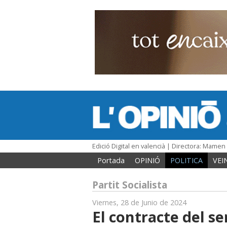
Edició Digital en valencià | Directora: Mame
Portada
OPINIÓ
POLITICA
VEI
Partit Socialista
Viernes, 28 de Junio de 2024
El contracte del se