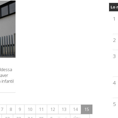
Lo 
1
2
3
aldessa
haver
infantil
4
5
7
8
9
10
11
12
13
14
15