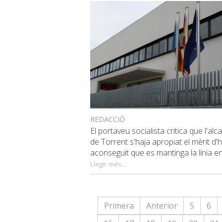
REDACCIÓ
El portaveu socialista critica que l'alc
de Torrent s'haja apropiat el mèrit d'
aconseguit que es mantinga la línia en 
Llegir més...
Primera
Anterior
5
6