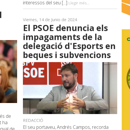
interessos del seu [...]
Llegir més...
l
Viernes, 14 de Junio de 2024
El PSOE denuncia els
impagaments de la
delegació d'Esports en
beques i subvencions
vés de
REDACCIÓ
t ha
El seu portaveu, Andrés Campos, recorda
enyal de