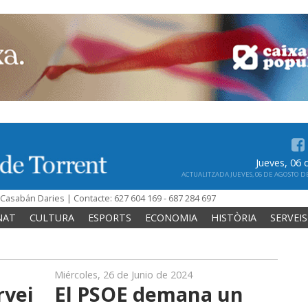
Jueves, 06
ACTUALITZADA JUEVES, 06 DE AGOSTO DE 
n Casabán Daries | Contacte: 627 604 169 - 687 284 697
NAT
CULTURA
ESPORTS
ECONOMIA
HISTÒRIA
SERVEIS
Miércoles, 26 de Junio de 2024
rvei
El PSOE demana un