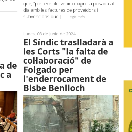
que, "ple rere ple, venim exigint la posada al
dia amb les factures de proveïdors i
subvencions que [...]
Llegir més...
Lunes, 03 de Junio de 2024
El Síndic traslladarà a
les Corts "la falta de
col·laboració" de
a de
Folgado per
oc a
l'enderrocament de
Bisbe Benlloch