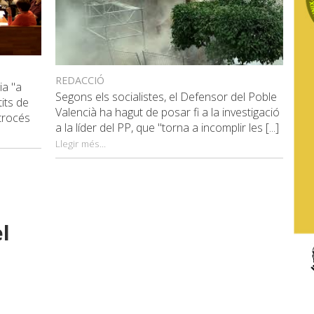
REDACCIÓ
ia "a
Segons els socialistes, el Defensor del Poble
tits de
Valencià ha hagut de posar fi a la investigació
etrocés
a la líder del PP, que "torna a incomplir les [...]
Llegir més...
l