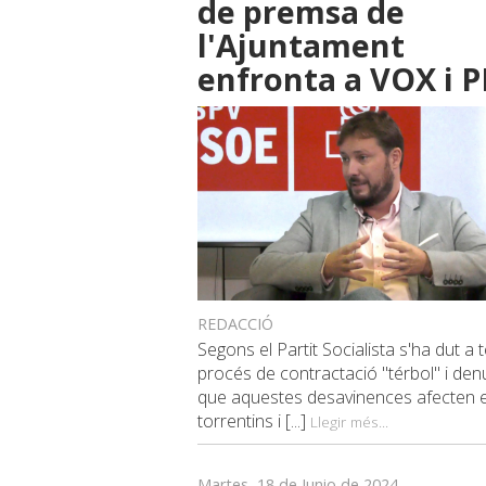
de premsa de
l'Ajuntament
enfronta a VOX i P
REDACCIÓ
Segons el Partit Socialista s'ha dut a
procés de contractació "térbol" i den
que aquestes desavinences afecten e
torrentins i [...]
Llegir més...
Martes, 18 de Junio de 2024