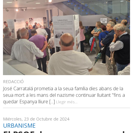
REDACCIÓ
José Carratalá prometia a la seua família dies abans de la
seua mort a les mans del nazisme continuar lluitant "fins a
quedar Espanya lliure [...]
Llegir més...
Miércoles, 23 de Octubre de 2024
URBANISME