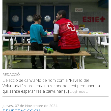
REDACCIÓ
L'elecció de canviar-lo de nom com a “Pavelló del
Voluntariat” representa un reconeixement permanent als
qui, sense esperar res a canvi, han [...]
Llegir més...
Jueves, 07 de Noviembre de 2024