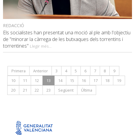
REDACCIÓ
Els socialistes han presentat una moció al ple amb l'objectiu
de "minorar la càrrega de les butxaques dels torrentins i
torrentines"
Llegir més...
Primera
Anterior
3
4
5
6
7
8
9
10
11
12
13
14
15
16
17
18
19
20
21
22
23
Següent
Última