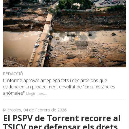
REDACCIÓ
L'informe aprovat arreplega fets i declaracions que
evidencien un procediment envoltat de "circumstàncies
anòmales"
Llegir més...
Miércoles, 04 de Febrero de 2026
El PSPV de Torrent recorre al
TSJCV per defensar els drets