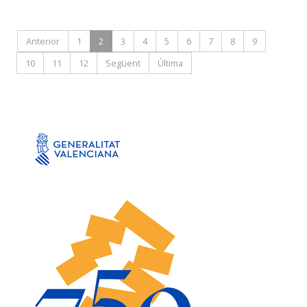
Anterior
1
2
3
4
5
6
7
8
9
10
11
12
Següent
Última