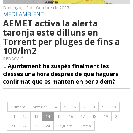
Domingo, 12 de Octubre de 2025
MEDI AMBIENT
AEMET activa la alerta
taronja este dilluns en
Torrent per pluges de fins a
100/lm2
REDACCIÓ
L'Ajuntament ha suspés finalment les
classes una hora després de que haguera
confirmat que es mantenien per a demà
Primera
Anterior
4
5
6
7
8
9
10
11
12
13
14
15
16
17
18
19
20
21
22
23
24
Següent
Última