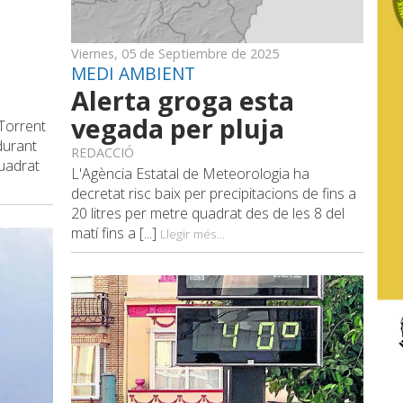
Viernes, 05 de Septiembre de 2025
MEDI AMBIENT
Alerta groga esta
vegada per pluja
 Torrent
durant
REDACCIÓ
quadrat
L'Agència Estatal de Meteorologia ha
decretat risc baix per precipitacions de fins a
20 litres per metre quadrat des de les 8 del
matí fins a [...]
Llegir més...