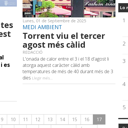
Lo 
1
Lunes, 01 de Septiembre de 2025
ltes
MEDI AMBIENT
est
Torrent viu el tercer
agost més càlid
2
REDACCIÓ
al
L'onada de calor entre el 3 i el 18 d'agost li
3
 i es
atorga aquest caràcter càlid amb
temperatures de més de 40 durant més de 3
dies
Llegir més...
4
5
9
10
11
12
13
14
15
16
17