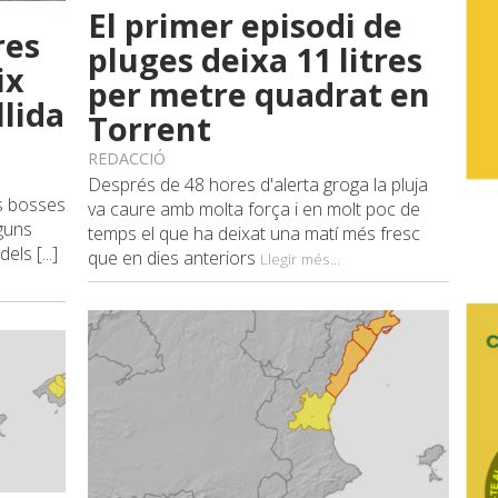
El primer episodi de
res
pluges deixa 11 litres
ix
per metre quadrat en
llida
Torrent
REDACCIÓ
Després de 48 hores d'alerta groga la pluja
es bosses
va caure amb molta força i en molt poc de
lguns
temps el que ha deixat una matí més fresc
ls [...]
que en dies anteriors
Llegir més...