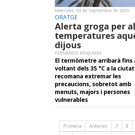
Miércoles, 03 de Septiembre de 2025
ORATGE
Alerta groga per a
temperatures aqu
dijous
FERNANDO BENJUMEA
El termòmetre arribarà fins 
voltant dels 35 °C a la ciutat
recomana extremar les
precaucions, sobretot amb
menuts, majors i persones
vulnerables
Primera
Anterior
7
8