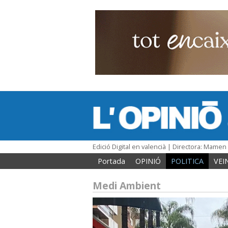
Edició Digital en valencià | Directora: Mame
Portada
OPINIÓ
POLITICA
VEI
Medi Ambient