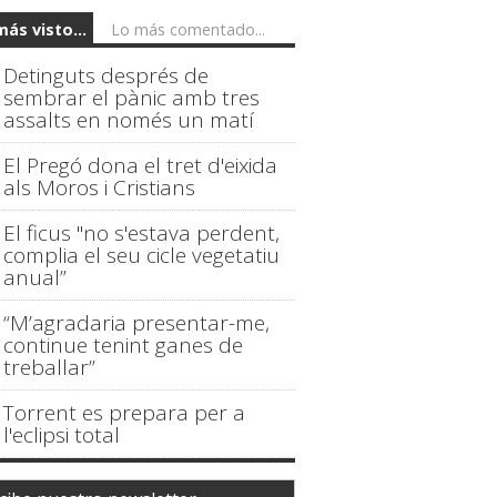
más visto...
Lo más comentado...
Detinguts després de
sembrar el pànic amb tres
assalts en només un matí
El Pregó dona el tret d'eixida
als Moros i Cristians
El ficus "no s'estava perdent,
complia el seu cicle vegetatiu
anual”
“M’agradaria presentar-me,
continue tenint ganes de
treballar”
Torrent es prepara per a
l'eclipsi total