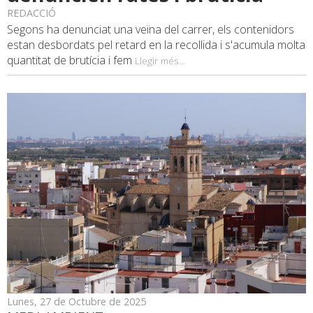
REDACCIÓ
Segons ha denunciat una veïna del carrer, els contenidors
estan desbordats pel retard en la recollida i s'acumula molta
quantitat de brutícia i fem
Llegir més...
Lunes, 27 de Octubre de 2025