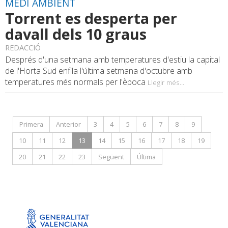
MEDI AMBIENT
Torrent es desperta per
davall dels 10 graus
REDACCIÓ
Després d'una setmana amb temperatures d'estiu la capital
de l'Horta Sud enfila l'última setmana d'octubre amb
temperatures més normals per l'època
Llegir més...
Primera
Anterior
3
4
5
6
7
8
9
10
11
12
13
14
15
16
17
18
19
20
21
22
23
Següent
Última