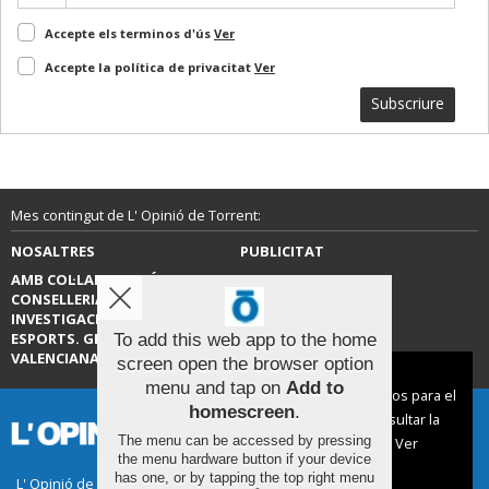
Accepte els terminos d'ús
Ver
Accepte la política de privacitat
Ver
Subscriure
Mes contingut de L' Opinió de Torrent:
NOSALTRES
PUBLICITAT
AMB COL·LABORACIÓ DE LA
CONTACTE
CONSELLERIA D’EDUCACIÓ,
INVESTIGACIÓ, CULTURA I
ESPORTS. GENERALITAT
To add this web app to the home
VALENCIANA.
screen open the browser option
Aviso sobre el Uso de cookies:
menu and tap on
Add to
Utilizamos cookies nuestras y de terceros para el
homescreen
.
funcionamiento del digital. Puedes consultar la
The menu can be accessed by pressing
lista de cookies y como desconectarlas.
Ver
the menu hardware button if your device
nuestra Política de Privacidad y Cookies
has one, or by tapping the top right menu
L' Opinió de Torrent |
Termes d'ús
|
Protecció de