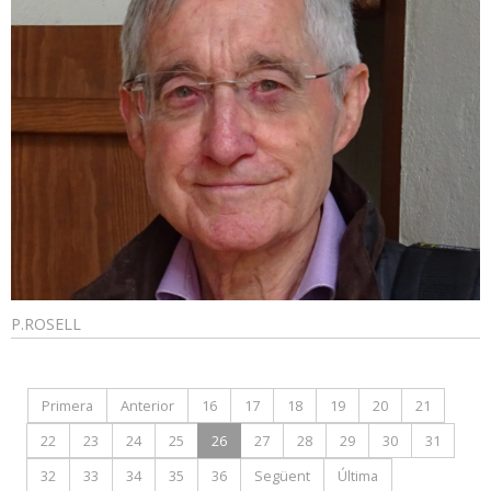
P.ROSELL
Primera
Anterior
16
17
18
19
20
21
22
23
24
25
26
27
28
29
30
31
32
33
34
35
36
Següent
Última