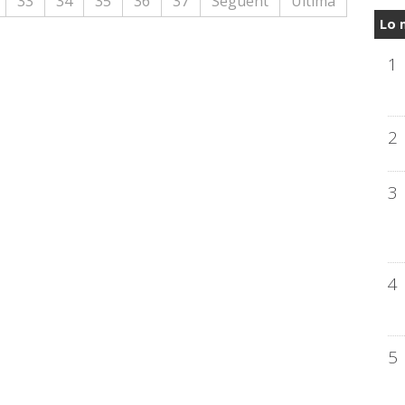
33
34
35
36
37
Següent
Última
Lo 
1
2
3
4
5