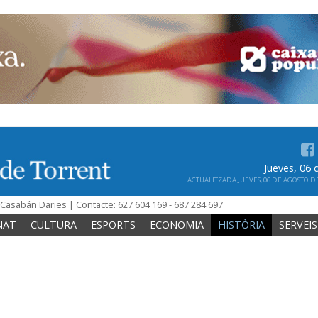
Jueves, 06
ACTUALITZADA JUEVES, 06 DE AGOSTO DE 
n Casabán Daries | Contacte: 627 604 169 - 687 284 697
NAT
CULTURA
ESPORTS
ECONOMIA
HISTÒRIA
SERVEIS