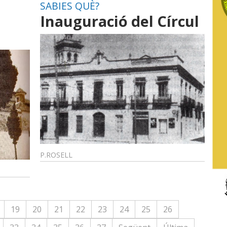
SABIES QUÈ?
Inauguració del Círcul
P.ROSELL
19
20
21
22
23
24
25
26