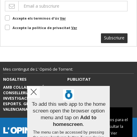
Accepte els terminos d'ús
Ver
Accepte la política de privacitat
Ver
Subscriure
Mes contingut de L' Opinió de Torrent:
NOSALTRES
PUBLICITAT
AMB COL·LABORACIÓ DE LA
CONTACTE
CONSELLERIA D’EDUCACIÓ,
INVESTIGACIÓ, CULTURA I
ESPORTS. GENERALITAT
To add this web app to the home
VALENCIANA.
screen open the browser option
Aviso sobre el Uso de cookies:
menu and tap on
Add to
Utilizamos cookies nuestras y de terceros para el
homescreen
.
funcionamiento del digital. Puedes consultar la
The menu can be accessed by pressing
lista de cookies y como desconectarlas.
Ver