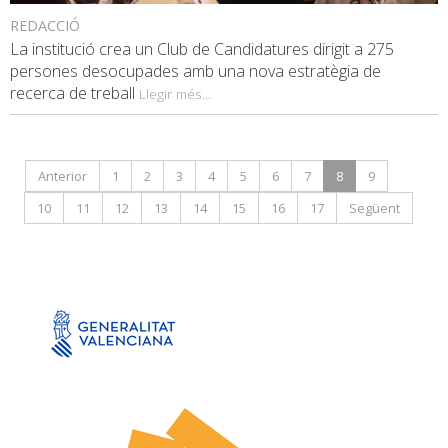
REDACCIÓ
La institució crea un Club de Candidatures dirigit a 275
persones desocupades amb una nova estratègia de
recerca de treball
Llegir més...
Anterior
1
2
3
4
5
6
7
8
9
10
11
12
13
14
15
16
17
Següent