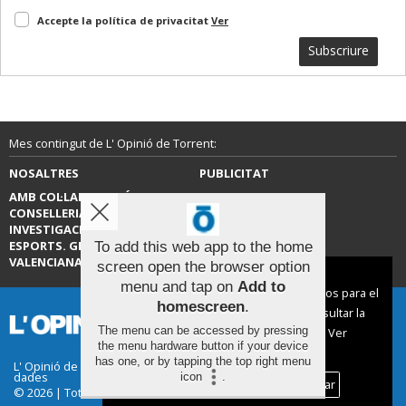
Accepte la política de privacitat
Ver
Subscriure
Mes contingut de L' Opinió de Torrent:
NOSALTRES
PUBLICITAT
AMB COL·LABORACIÓ DE LA
CONTACTE
CONSELLERIA D’EDUCACIÓ,
INVESTIGACIÓ, CULTURA I
ESPORTS. GENERALITAT
To add this web app to the home
VALENCIANA.
screen open the browser option
Aviso sobre el Uso de cookies:
menu and tap on
Add to
Utilizamos cookies nuestras y de terceros para el
homescreen
.
funcionamiento del digital. Puedes consultar la
The menu can be accessed by pressing
lista de cookies y como desconectarlas.
Ver
the menu hardware button if your device
nuestra Política de Privacidad y Cookies
has one, or by tapping the top right menu
L' Opinió de Torrent |
Termes d'ús
|
Protecció de
dades
icon
.
Aceptar Cookies
Personalizar
© 2026 | Tots els drets reservats