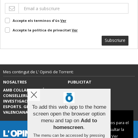
Accepte els terminos d'ús
Ver
Accepte la política de privacitat
Ver
Subscriure
Mes contingut de L' Opinió de Torrent:
NOSALTRES
PUBLICITAT
AMB COL·LABORACIÓ DE LA
CONTACTE
CONSELLERIA D’EDUCACIÓ,
INVESTIGACIÓ, CULTURA I
ESPORTS. GENERALITAT
To add this web app to the home
VALENCIANA.
screen open the browser option
Aviso sobre el Uso de cookies:
menu and tap on
Add to
Utilizamos cookies nuestras y de terceros para el
homescreen
.
funcionamiento del digital. Puedes consultar la
The menu can be accessed by pressing
lista de cookies y como desconectarlas.
Ver