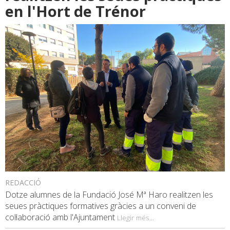
en l'Hort de Trénor
REDACCIÓ
Dotze alumnes de la Fundació José Mª Haro realitzen les
seues pràctiques formatives gràcies a un conveni de
col·laboració amb l'Ajuntament
Llegir més...