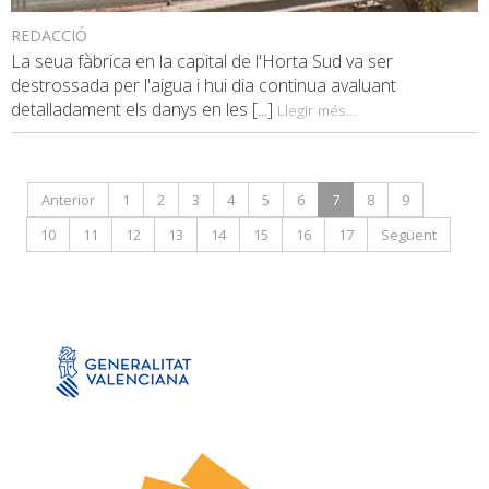
REDACCIÓ
La seua fàbrica en la capital de l'Horta Sud va ser
destrossada per l'aigua i hui dia continua avaluant
detalladament els danys en les [...]
Llegir més...
Anterior
1
2
3
4
5
6
7
8
9
10
11
12
13
14
15
16
17
Següent