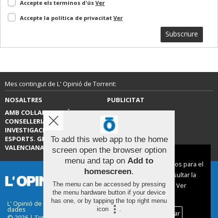
Accepte els terminos d'ús
Ver
Accepte la política de privacitat
Ver
Subscriure
Mes contingut de L' Opinió de Torrent:
NOSALTRES
PUBLICITAT
AMB COL·LABORACIÓ DE LA
CONTACTE
CONSELLERIA D’EDUCACIÓ,
INVESTIGACIÓ, CULTURA I
ESPORTS. GENERALITAT
To add this web app to the home
VALENCIANA.
screen open the browser option
Aviso sobre el Uso de cookies:
menu and tap on
Add to
Utilizamos cookies nuestras y de terceros para el
homescreen
.
funcionamiento del digital. Puedes consultar la
The menu can be accessed by pressing
lista de cookies y como desconectarlas.
Ver
the menu hardware button if your device
nuestra Política de Privacidad y Cookies
has one, or by tapping the top right menu
L' Opinió de Torrent |
Termes d'ús
|
Protecció de
dades
icon
.
Aceptar Cookies
Personalizar
© 2026 | Tots els drets reservats