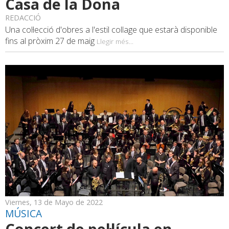
Casa de la Dona
REDACCIÓ
Una col·lecció d'obres a l'estil collage que estarà disponible
fins al pròxim 27 de maig
Llegir més...
Viernes, 13 de Mayo de 2022
MÚSICA
Concert de pel·lícula en