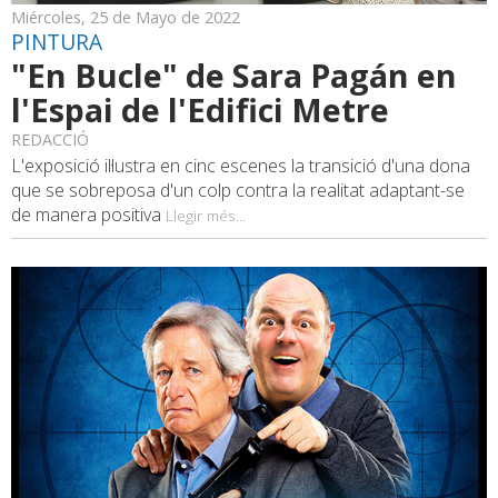
Miércoles, 25 de Mayo de 2022
PINTURA
"En Bucle" de Sara Pagán en
l'Espai de l'Edifici Metre
REDACCIÓ
L'exposició il·lustra en cinc escenes la transició d'una dona
que se sobreposa d'un colp contra la realitat adaptant-se
de manera positiva
Llegir més...