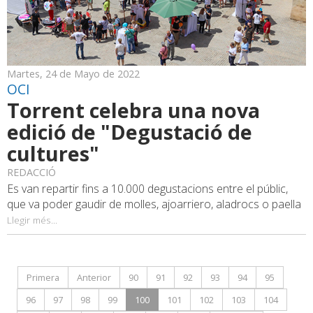
Martes, 24 de Mayo de 2022
OCI
Torrent celebra una nova
edició de "Degustació de
cultures"
REDACCIÓ
Es van repartir fins a 10.000 degustacions entre el públic,
que va poder gaudir de molles, ajoarriero, aladrocs o paella
Llegir més...
Primera
Anterior
90
91
92
93
94
95
96
97
98
99
100
101
102
103
104