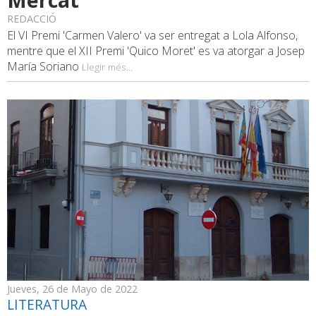
REDACCIÓ
El VI Premi 'Carmen Valero' va ser entregat a Lola Alfonso,
mentre que el XII Premi 'Quico Moret' es va atorgar a Josep
María Soriano
Llegir més...
Jueves, 26 de Mayo de 2022
LITERATURA