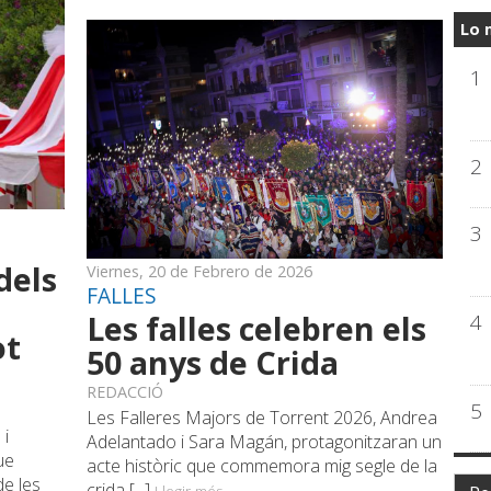
Lo 
1
2
3
dels
Viernes, 20 de Febrero de 2026
FALLES
Les falles celebren els
4
ot
50 anys de Crida
REDACCIÓ
5
Les Falleres Majors de Torrent 2026, Andrea
 i
Adelantado i Sara Magán, protagonitzaran un
ue
acte històric que commemora mig segle de la
de les
crida [...]
Llegir més...