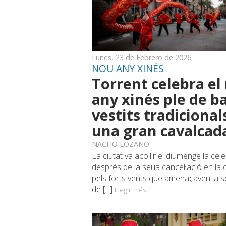
Lunes, 23 de Febrero de 2026
NOU ANY XINÉS
Torrent celebra el
any xinés ple de ba
vestits tradicionals
una gran cavalcad
NACHO LOZANO
La ciutat va acollir el diumenge la cel
després de la seua cancel·lació en la c
pels forts vents que amenaçaven la s
de [...]
Llegir més...