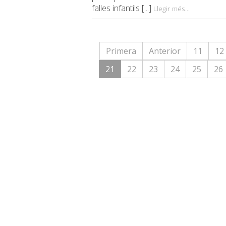
falles infantils [...]
Llegir més...
Primera
Anterior
11
12
21
22
23
24
25
26