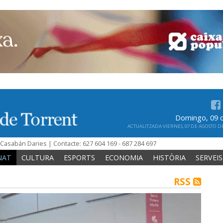
Domingo, 09 
ACTUALITZADA VIERNES, 07 DE AGOSTO DE 
n Casabán Daries | Contacte: 627 604 169 - 687 284 697
NAT
CULTURA
ESPORTS
ECONOMIA
HISTÒRIA
SERVEIS
RSS