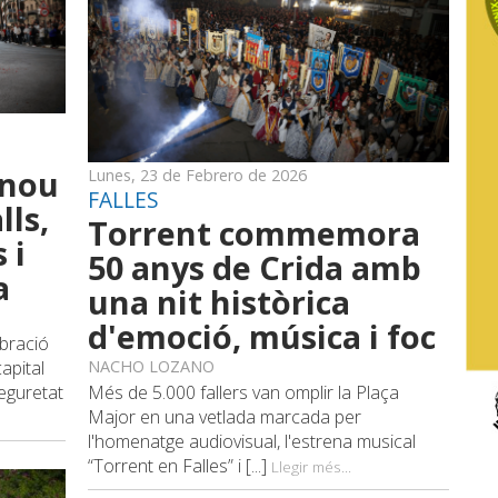
 nou
Lunes, 23 de Febrero de 2026
FALLES
lls,
Torrent commemora
 i
50 anys de Crida amb
a
una nit històrica
d'emoció, música i foc
ebració
apital
NACHO LOZANO
eguretat
Més de 5.000 fallers van omplir la Plaça
Major en una vetlada marcada per
l'homenatge audiovisual, l'estrena musical
“Torrent en Falles” i [...]
Llegir més...