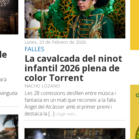
Lunes, 23 de Febrero de 2026
FALLES
de
La cavalcada del ninot
infantil 2026 plena de
color Torrent
farà
NACHO LOZANO
avinguda
Les 28 comissions desfilen entre música i
fantasia en un matí que reconeix a la falla
Àngel del Alcàsser amb el primer premi i
destaca la [...]
Llegir més...