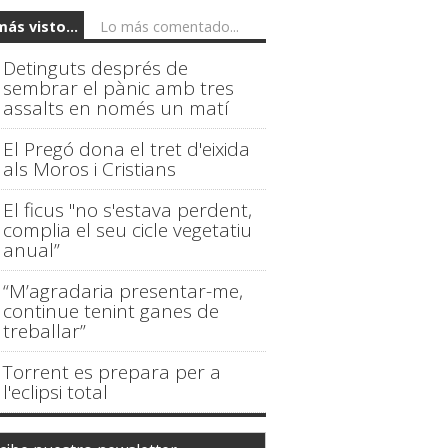
más visto...
Lo más comentado...
Detinguts després de
sembrar el pànic amb tres
assalts en només un matí
El Pregó dona el tret d'eixida
als Moros i Cristians
El ficus "no s'estava perdent,
complia el seu cicle vegetatiu
anual”
“M’agradaria presentar-me,
continue tenint ganes de
treballar”
Torrent es prepara per a
l'eclipsi total