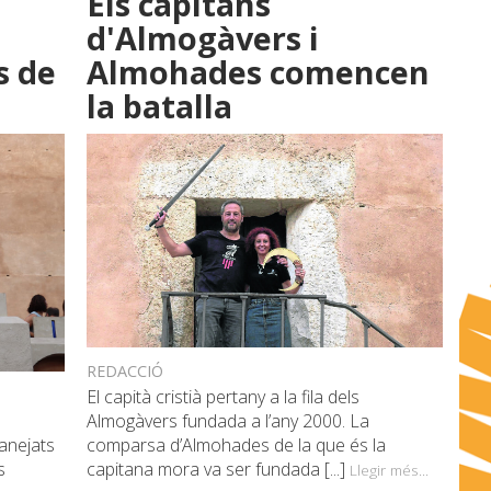
Els capitans
d'Almogàvers i
s de
Almohades comencen
la batalla
REDACCIÓ
El capità cristià pertany a la fila dels
Almogàvers fundada a l’any 2000. La
comparsa d’Almohades de la que és la
tanejats
capitana mora va ser fundada [...]
s
Llegir més...