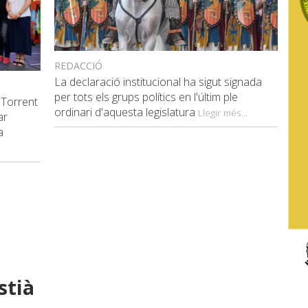
REDACCIÓ
La declaració institucional ha sigut signada
per tots els grups polítics en l'últim ple
 Torrent
ordinari d'aquesta legislatura
Llegir més...
ar
a
stià