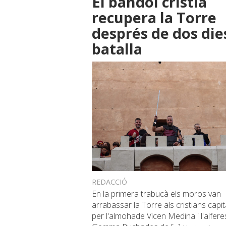
El bàndol cristià
recupera la Torre
després de dos die
batalla
REDACCIÓ
En la primera trabucà els moros van
arrabassar la Torre als cristians capi
per l'almohade Vicen Medina i l'alfere