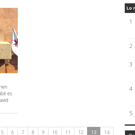
Lo 
1
2
3
enen
4
mbé es
avid
5
5
6
7
8
9
10
11
12
13
14