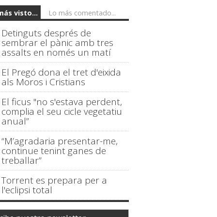
más visto...
Lo más comentado...
Detinguts després de
sembrar el pànic amb tres
assalts en només un matí
El Pregó dona el tret d'eixida
als Moros i Cristians
El ficus "no s'estava perdent,
complia el seu cicle vegetatiu
anual”
“M’agradaria presentar-me,
continue tenint ganes de
treballar”
Torrent es prepara per a
l'eclipsi total