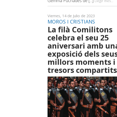
Gemma Puchades de [...]
Llegir més...
Viernes, 14 de Julio de 2023
MOROS I CRISTIANS
La filà Comilitons
celebra el seu 25
aniversari amb un
exposició dels seu
millors moments i
tresors compartits