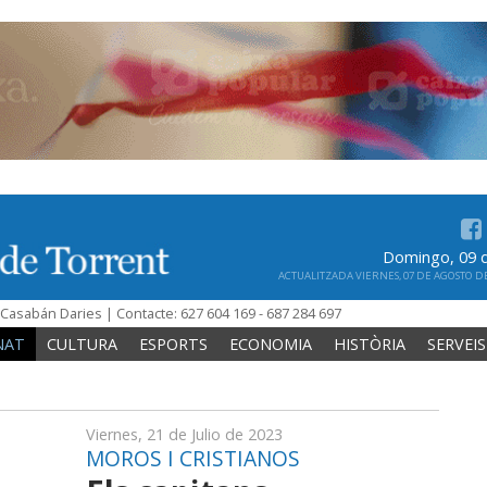
Domingo, 09 
ACTUALITZADA VIERNES, 07 DE AGOSTO DE 
n Casabán Daries | Contacte: 627 604 169 - 687 284 697
NAT
CULTURA
ESPORTS
ECONOMIA
HISTÒRIA
SERVEIS
Viernes, 21 de Julio de 2023
MOROS I CRISTIANOS