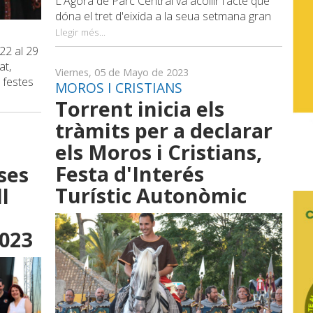
L'Àgora de Parc Central va acollir l'acte que
dóna el tret d'eixida a la seua setmana gran
Llegir més...
22 al 29
at,
Viernes, 05 de Mayo de 2023
 festes
MOROS I CRISTIANS
Torrent inicia els
tràmits per a declarar
els Moros i Cristians,
Festa d'Interés
ses
Turístic Autonòmic
l
2023