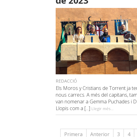
de 2023
REDACCIÓ
Els Moros y Cristians de Torrent ja t
nous carrecs. A més del capitans, ta
van nomenar a Gemma Puchades i D
Llopis com a [...]
Llegir més...
Primera
Anterior
3
4