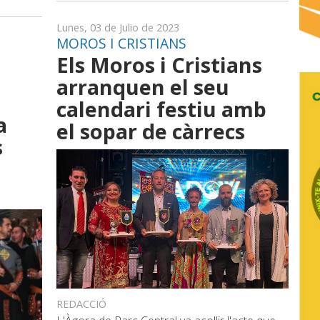
Lunes, 03 de Julio de 2023
MOROS I CRISTIANS
Els Moros i Cristians
arranquen el seu
calendari festiu amb
a
el sopar de càrrecs
s
REDACCIÓ