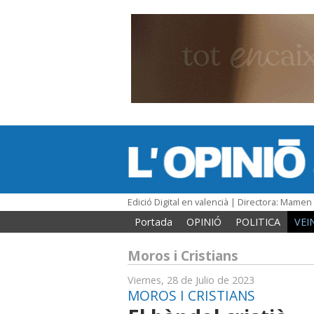
Edició Digital en valencià | Directora: Mame
Portada
OPINIÓ
POLITICA
VEI
Moros i Cristians
Viernes, 28 de Julio de 2023
MOROS I CRISTIANS