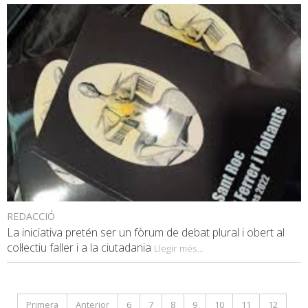
REDACCIÓ
La iniciativa pretén ser un fòrum de debat plural i obert al
col·lectiu faller i a la ciutadania
Llegir més...
Primera
Anterior
6
7
8
9
10
11
12