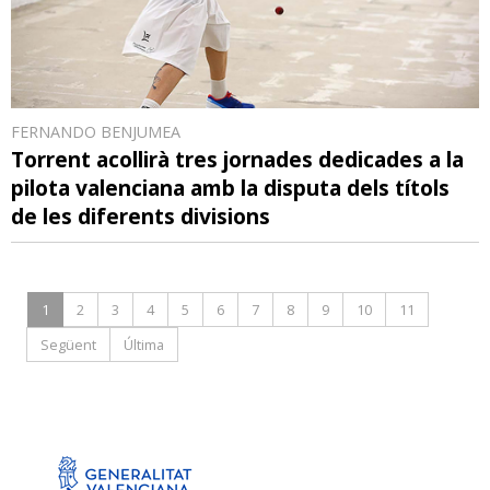
FERNANDO BENJUMEA
Torrent acollirà tres jornades dedicades a la
pilota valenciana amb la disputa dels títols
de les diferents divisions
1
2
3
4
5
6
7
8
9
10
11
Següent
Última