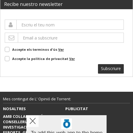
Recibe nuestro newsletter
Accepte els terminos d'ús
Ver
Accepte la política de privacitat
Ver
Subscriure
Mes contingut de L' Opinió de Torrent:
NOSALTRES
PUBLICITAT
AMB COL·LABORACIÓ DE LA
CONTACTE
CONSELLERIA D’EDUCACIÓ,
INVESTIGACIÓ, CULTURA I
ESPORTS. GENERALITAT
To add this web app to the home