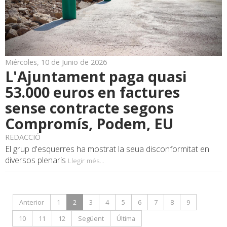
Miércoles, 10 de Junio de 2026
L'Ajuntament paga quasi
53.000 euros en factures
sense contracte segons
Compromís, Podem, EU
REDACCIÓ
El grup d'esquerres ha mostrat la seua disconformitat en
diversos plenaris
Llegir més...
Anterior
1
2
3
4
5
6
7
8
9
10
11
12
Següent
Última