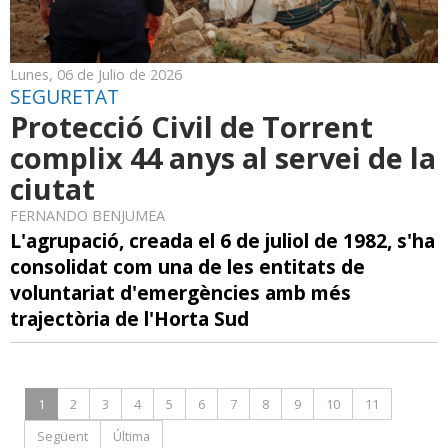
Lunes, 06 de Julio de 2026
SEGURETAT
Protecció Civil de Torrent
complix 44 anys al servei de la
ciutat
FERNANDO BENJUMEA
L'agrupació, creada el 6 de juliol de 1982, s'ha
consolidat com una de les entitats de
voluntariat d'emergències amb més
trajectòria de l'Horta Sud
1
2
3
4
5
6
7
8
9
10
11
Següent
Última