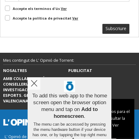
Accepte els terminos d'ús
Ver
Accepte la política de privacitat
Ver
Subscriure
Mes contingut de L' Opinió de Torrent:
NOSALTRES
PUBLICITAT
AMB COL·LABORACIÓ DE LA
CONTACTE
CONSELLERIA D’EDUCACIÓ,
INVESTIGACIÓ, CULTURA I
ESPORTS. GENERALITAT
To add this web app to the home
VALENCIANA.
screen open the browser option
Aviso sobre el Uso de cookies:
menu and tap on
Add to
Utilizamos cookies nuestras y de terceros para el
homescreen
.
funcionamiento del digital. Puedes consultar la
The menu can be accessed by pressing
lista de cookies y como desconectarlas.
Ver
the menu hardware button if your device
nuestra Política de Privacidad y Cookies
has one, or by tapping the top right menu
L' Opinió de Torrent |
Termes d'ús
|
Protecció de