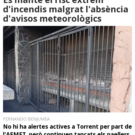
d'incendis malgrat l'absència
d'avisos meteorològics
FERNANDO BENJUMEA
No hi ha alertes actives a Torrent per part de
l'AEMET, però continuen tancats els paellers