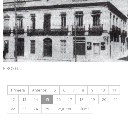
P.ROSELL
Primera
Anterior
5
6
7
8
9
10
11
12
13
14
15
16
17
18
19
20
21
22
23
24
25
Següent
Última