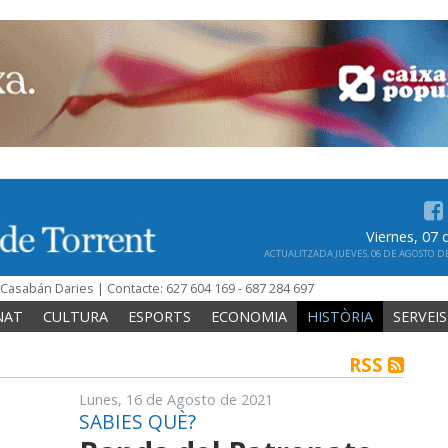
Viernes, 07
ACTUALITZADA JUEVES, 06 DE AGOSTO DE 
n Casabán Daries | Contacte: 627 604 169 - 687 284 697
NAT
CULTURA
ESPORTS
ECONOMIA
HISTÒRIA
SERVEIS
RSS
Lunes, 16 de Agosto de 2021
SABIES QUÈ?