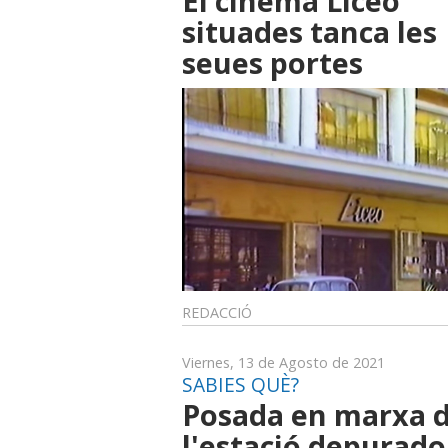
El cinema Liceo
situades tanca les
seues portes
REDACCIÓ
Viernes, 13 de Agosto de 2021
SABIES QUÈ?
Posada en marxa 
l'estació depurado