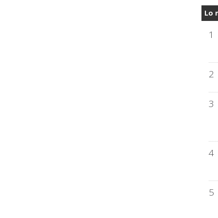
Lo 
1
2
3
4
5