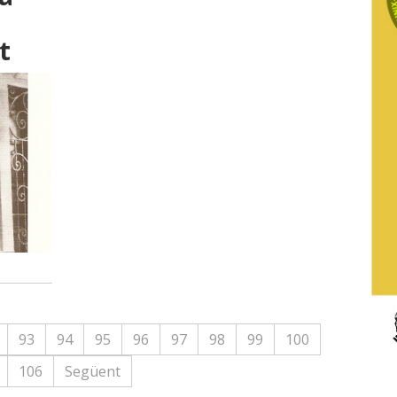
t
93
94
95
96
97
98
99
100
106
Següent