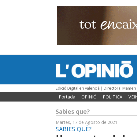
Edició Digital en valencià | Directora: Mame
Portada
OPINIÓ
POLITICA
VEI
Sabies que?
Martes, 17 de Agosto de 2021
SABIES QUÈ?