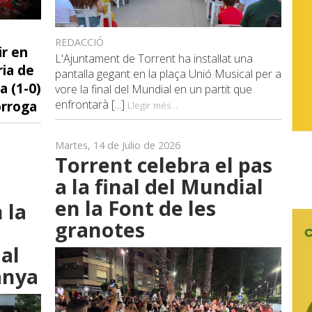
REDACCIÓ
ir en
L'Ajuntament de Torrent ha instal·lat una
ria de
pantalla gegant en la plaça Unió Musical per a
a (1-0)
vore la final del Mundial en un partit que
òrroga
enfrontarà [...]
Llegir més...
Martes, 14 de Julio de 2026
Torrent celebra el pas
a la final del Mundial
en la Font de les
 la
granotes
nal
anya