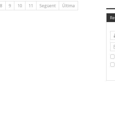
8
9
10
11
Següent
Última
Re