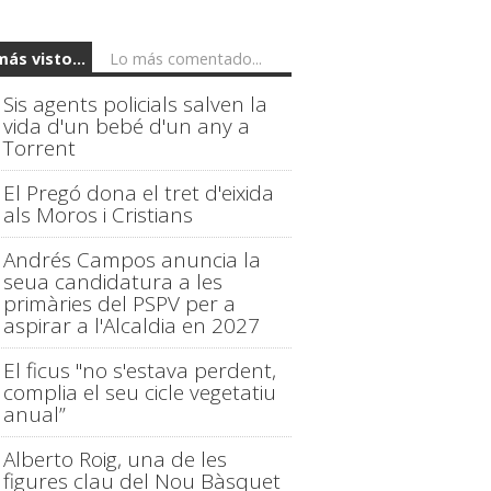
más visto...
Lo más comentado...
Sis agents policials salven la
vida d'un bebé d'un any a
Torrent
El Pregó dona el tret d'eixida
als Moros i Cristians
Andrés Campos anuncia la
seua candidatura a les
primàries del PSPV per a
aspirar a l'Alcaldia en 2027
El ficus "no s'estava perdent,
complia el seu cicle vegetatiu
anual”
Alberto Roig, una de les
figures clau del Nou Bàsquet