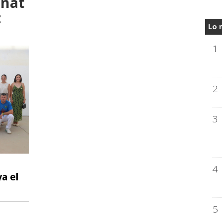
onat
t
Lo 
1
2
3
4
a el
5