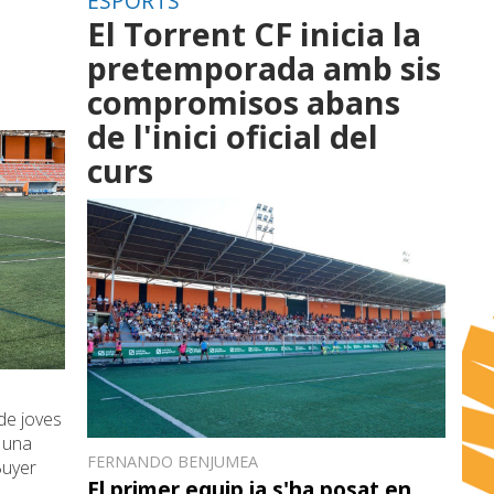
ESPORTS
El Torrent CF inicia la
pretemporada amb sis
compromisos abans
de l'inici oficial del
curs
de joves
n una
FERNANDO BENJUMEA
Buyer
El primer equip ja s'ha posat en