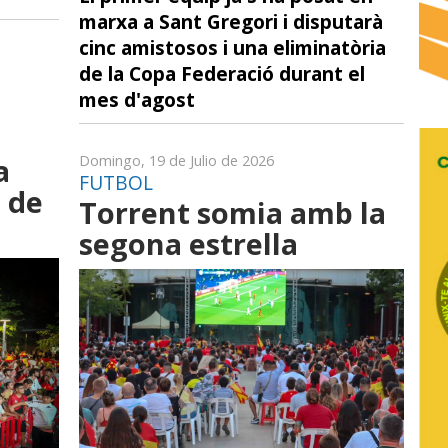
marxa a Sant Gregori i disputarà
cinc amistosos i una eliminatòria
de la Copa Federació durant el
mes d'agost
a
Domingo, 19 de Julio de 2026
FUTBOL
a de
Torrent somia amb la
segona estrella