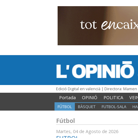
Edició Digital en valencià | Directora: Mame
Portada
OPINIÓ
POLITICA
VEI
FÚTBOL
BÀSQUET
FUTBOL-SALA
HA
Fútbol
Martes, 04 de Agosto de 2026