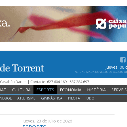
Jueves, 06
ACTUALITZADA JUEVES, 06 DE AGOSTO DE 
n Casabán Daries | Contacte: 627 604 169 - 687 284 697
NAT
CULTURA
ESPORTS
ECONOMIA
HISTÒRIA
SERVEIS
NDBOL
ATLETISME
GIMNÀSTICA
PILOTA
JUDO
Jueves, 23 de Julio de 2026