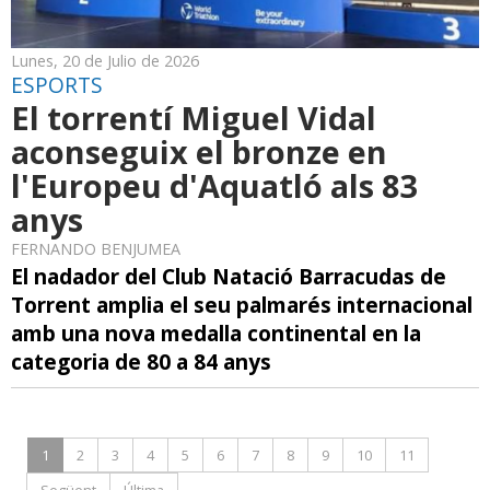
Lunes, 20 de Julio de 2026
ESPORTS
El torrentí Miguel Vidal
aconseguix el bronze en
l'Europeu d'Aquatló als 83
anys
FERNANDO BENJUMEA
El nadador del Club Natació Barracudas de
Torrent amplia el seu palmarés internacional
amb una nova medalla continental en la
categoria de 80 a 84 anys
1
2
3
4
5
6
7
8
9
10
11