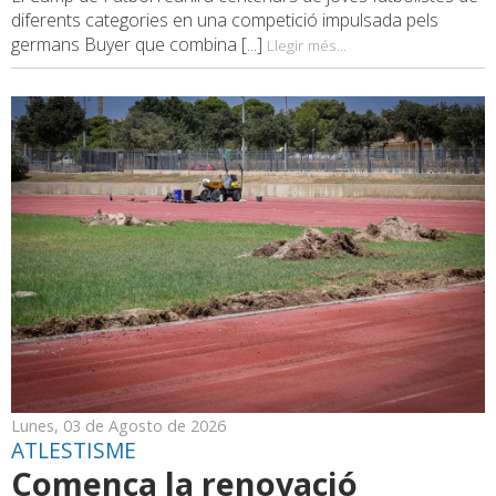
diferents categories en una competició impulsada pels
germans Buyer que combina [...]
Llegir més...
Lunes, 03 de Agosto de 2026
ATLESTISME
Comença la renovació