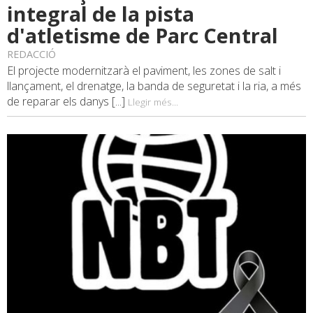
integral de la pista
d'atletisme de Parc Central
REDACCIÓ
El projecte modernitzarà el paviment, les zones de salt i
llançament, el drenatge, la banda de seguretat i la ria, a més
de reparar els danys [...]
Llegir més...