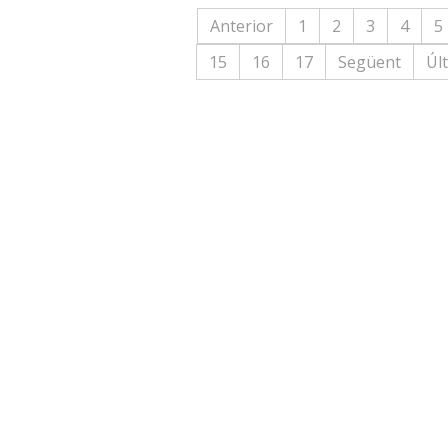
Anterior
1
2
3
4
5
15
16
17
Següent
Úl