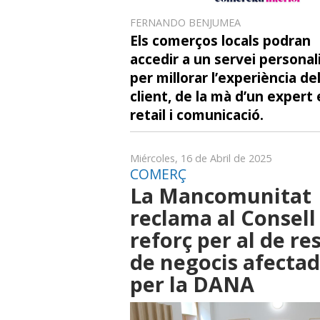
FERNANDO BENJUMEA
Els comerços locals podran
accedir a un servei personal
per millorar l’experiència de
client, de la mà d’un expert
retail i comunicació.
Miércoles, 16 de Abril de 2025
COMERÇ
La Mancomunitat
reclama al Consell
reforç per al de re
de negocis afecta
per la DANA