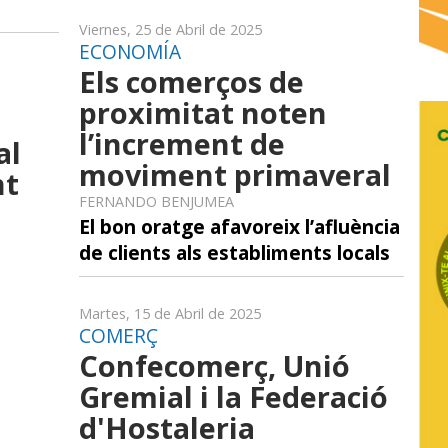
Viernes, 25 de Abril de 2025
ECONOMÍA
Els comerços de
proximitat noten
l’increment de
al
moviment primaveral
nt
FERNANDO BENJUMEA
El bon oratge afavoreix l’afluència
de clients als establiments locals
Martes, 15 de Abril de 2025
COMERÇ
Confecomerç, Unió
Gremial i la Federació
d'Hostaleria