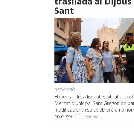
trasllada al Dijous
Sant
REDACCIÓ
El mercat dels dissabtes situat al cost
Mercat Municipal Sant Gregori no pat
modificacions i se celebrarà amb norm
en el seu [...]
Llegir més...