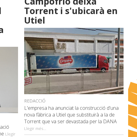
Campofrío deixa
l
Torrent i s'ubicarà en
Utiel
a
REDACCIÓ
L'empresa ha anunciat la construcció d'una
nova fàbrica a Utiel que substituirà a la de
Torrent que va ser devastada per la DANA
ració
Llegir més...
sme
Llegir