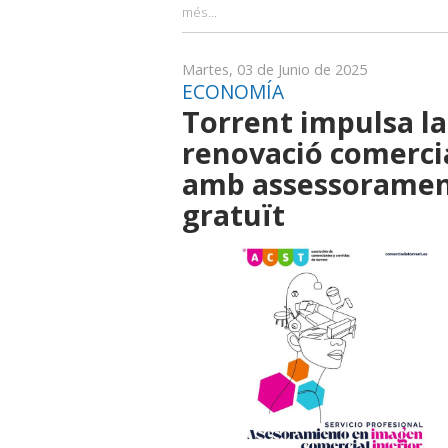
més...
Martes, 03 de Junio de 2025
ECONOMÍA
Torrent impulsa la
renovació comerci
amb assessorame
gratuït