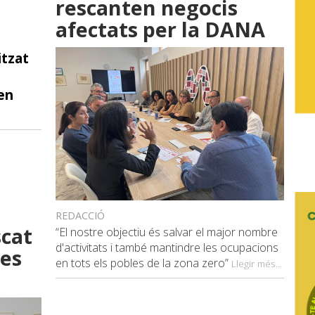
rescanten negocis
afectats per la DANA
itzat
l
 en
REDACCIÓ
scat
“El nostre objectiu és salvar el major nombre
d'activitats i també mantindre les ocupacions
des
en tots els pobles de la zona zero”
Llegir més...