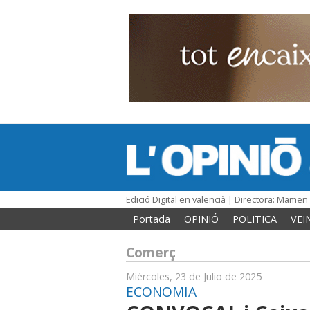
Edició Digital en valencià | Directora: Mame
Portada
OPINIÓ
POLITICA
VEI
Comerç
Miércoles, 23 de Julio de 2025
ECONOMIA