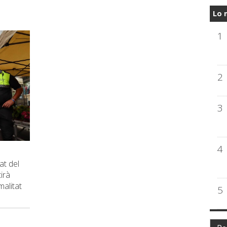
Lo 
1
2
3
4
at del
irà
alitat
5