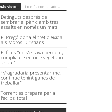
más visto...
Lo más comentado...
Detinguts després de
sembrar el pànic amb tres
assalts en només un matí
El Pregó dona el tret d'eixida
als Moros i Cristians
El ficus "no s'estava perdent,
complia el seu cicle vegetatiu
anual”
“M’agradaria presentar-me,
continue tenint ganes de
treballar”
Torrent es prepara per a
l'eclipsi total