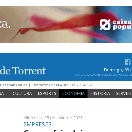
Domingo, 09 
ACTUALITZADA VIERNES, 07 DE AGOSTO DE 
n Casabán Daries | Contacte: 627 604 169 - 687 284 697
NAT
CULTURA
ESPORTS
ECONOMIA
HISTÒRIA
SERVEIS
Miércoles, 25 de Junio de 2025
EMPRESES