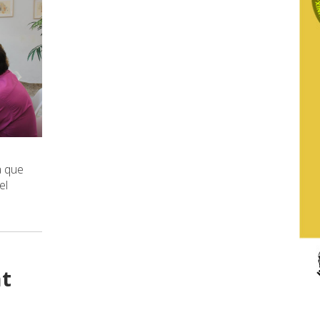
a que
el
nt