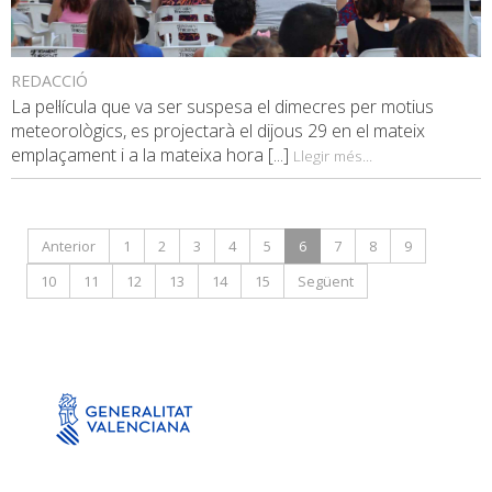
REDACCIÓ
La pel·lícula que va ser suspesa el dimecres per motius
meteorològics, es projectarà el dijous 29 en el mateix
emplaçament i a la mateixa hora [...]
Llegir més...
Anterior
1
2
3
4
5
6
7
8
9
10
11
12
13
14
15
Següent