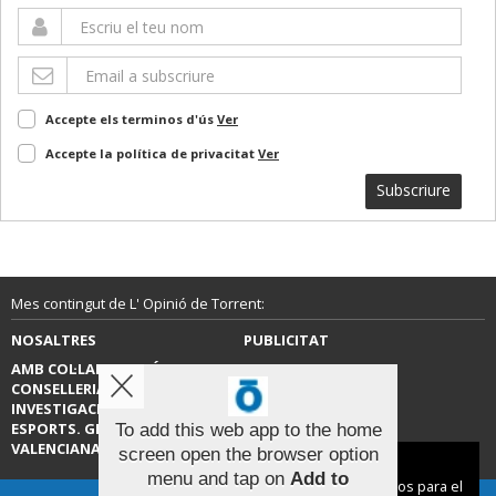
Accepte els terminos d'ús
Ver
Accepte la política de privacitat
Ver
Subscriure
Mes contingut de L' Opinió de Torrent:
NOSALTRES
PUBLICITAT
AMB COL·LABORACIÓ DE LA
CONTACTE
CONSELLERIA D’EDUCACIÓ,
INVESTIGACIÓ, CULTURA I
ESPORTS. GENERALITAT
To add this web app to the home
VALENCIANA.
screen open the browser option
Aviso sobre el Uso de cookies:
menu and tap on
Add to
Utilizamos cookies nuestras y de terceros para el