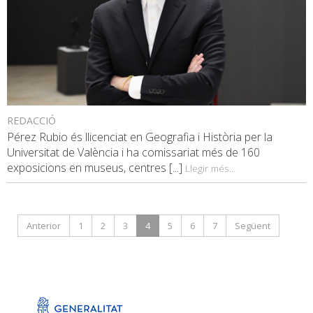
REDACCIÓ
Pérez Rubio és llicenciat en Geografia i Història per la
Universitat de València i ha comissariat més de 160
exposicions en museus, centres [...]
Llegir més...
Anterior
1
2
3
4
5
6
7
Següent