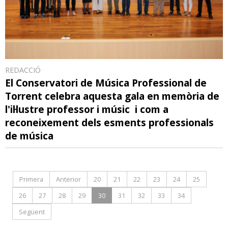
REDACCIÓ
El Conservatori de Música Professional de
Torrent celebra aquesta gala en memòria de
l'il·lustre professor i músic i com a
reconeixement dels esments professionals
de música
Primera
Anterior
20
21
22
23
24
25
26
27
28
29
30
31
32
33
34
Següent