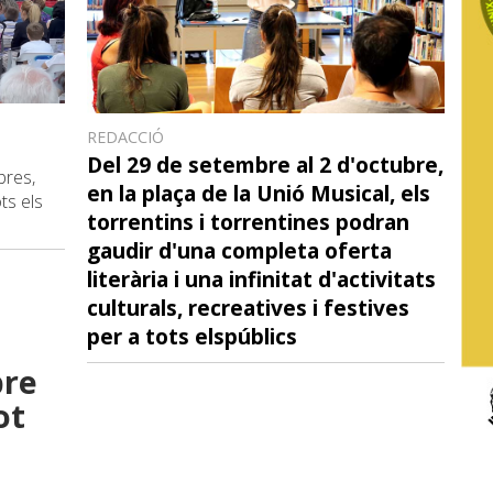
REDACCIÓ
ó
Del 29 de setembre al 2 d'octubre,
bres,
en la plaça de la Unió Musical, els
ts els
torrentins i torrentines podran
gaudir d'una completa oferta
literària i una infinitat d'activitats
culturals, recreatives i festives
per a tots elspúblics
bre
ot