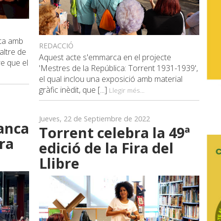
pta amb
REDACCIÓ
altre de
Aquest acte s'emmarca en el projecte
re que el
'Mestres de la República: Torrent 1931-1939',
el qual inclou una exposició amb material
gràfic inèdit, que [...]
Llegir més...
Jueves, 22 de Septiembre de 2022
anca
Torrent celebra la 49ª
ira
edició de la Fira del
Llibre