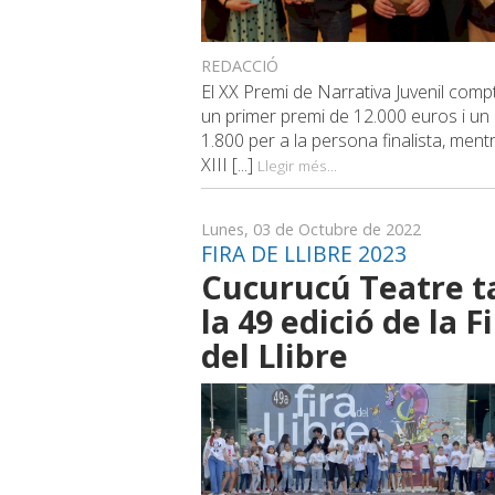
REDACCIÓ
El XX Premi de Narrativa Juvenil com
un primer premi de 12.000 euros i un 
1.800 per a la persona finalista, ment
XIII [...]
Llegir més...
Lunes, 03 de Octubre de 2022
FIRA DE LLIBRE 2023
Cucurucú Teatre t
la 49 edició de la F
del Llibre