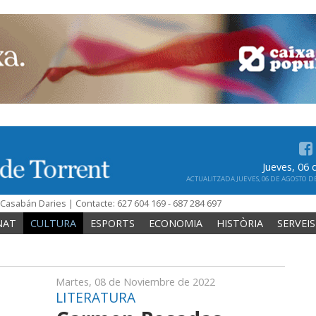
Jueves, 06
ACTUALITZADA JUEVES, 06 DE AGOSTO DE 
n Casabán Daries | Contacte: 627 604 169 - 687 284 697
NAT
CULTURA
ESPORTS
ECONOMIA
HISTÒRIA
SERVEIS
Martes, 08 de Noviembre de 2022
LITERATURA