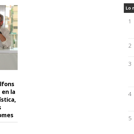
Lo 
1
2
3
Alfons
 en la
4
stica,
s
iomes
5