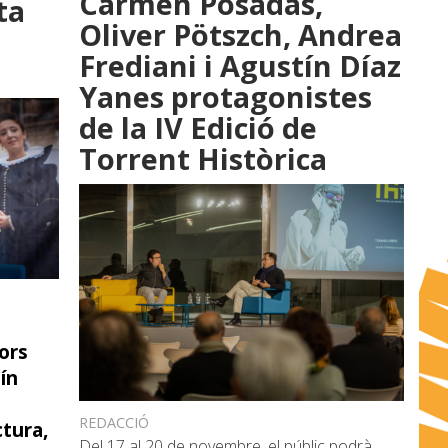
Carmen Posadas,
ta
Oliver Pötszch, Andrea
Frediani i Agustín Díaz
Yanes protagonistes
de la IV Edició de
Torrent Històrica
ors
ín
o
REDACCIÓ
ctura,
Del 17 al 20 de novembre, el públic podrà