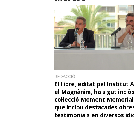
REDACCIÓ
El llibre, editat pel Institut 
el Magnànim, ha sigut inclòs
col·lecció Moment Memorialí
que inclou destacades obre
testimonials en diversos id