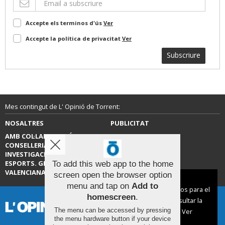
Accepte els terminos d'ús
Ver
Accepte la política de privacitat
Ver
Subscriure
Mes contingut de L' Opinió de Torrent:
NOSALTRES
PUBLICITAT
AMB COL·LABORACIÓ DE LA
CONTACTE
CONSELLERIA D’EDUCACIÓ,
INVESTIGACIÓ, CULTURA I
ESPORTS. GENERALITAT
To add this web app to the home
VALENCIANA.
screen open the browser option
Aviso sobre el Uso de cookies:
menu and tap on
Add to
Utilizamos cookies nuestras y de terceros para el
homescreen
.
funcionamiento del digital. Puedes consultar la
The menu can be accessed by pressing
lista de cookies y como desconectarlas.
Ver
the menu hardware button if your device
nuestra Política de Privacidad y Cookies