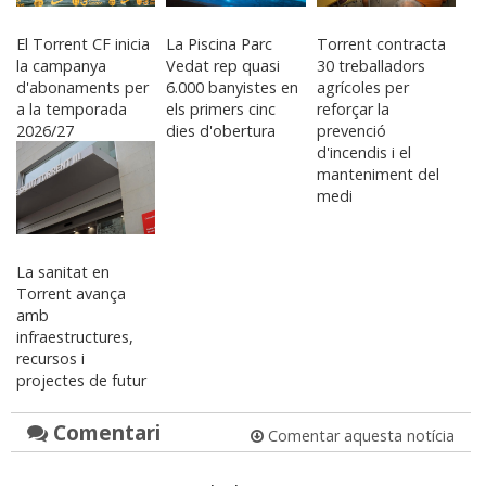
El Torrent CF inicia
La Piscina Parc
Torrent contracta
la campanya
Vedat rep quasi
30 treballadors
d'abonaments per
6.000 banyistes en
agrícoles per
a la temporada
els primers cinc
reforçar la
2026/27
dies d'obertura
prevenció
d'incendis i el
manteniment del
medi
La sanitat en
Torrent avança
amb
infraestructures,
recursos i
projectes de futur
Comentari
Comentar aquesta notícia