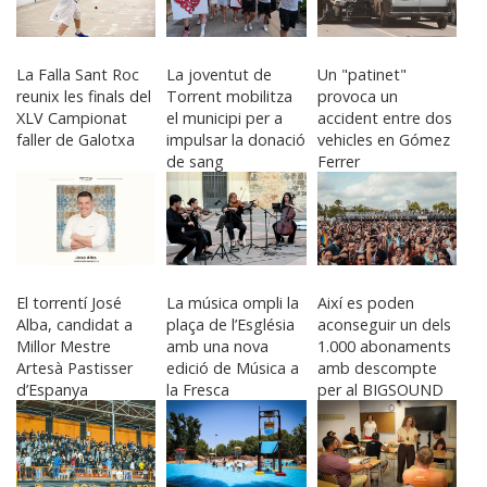
La Falla Sant Roc
La joventut de
Un "patinet"
reunix les finals del
Torrent mobilitza
provoca un
XLV Campionat
el municipi per a
accident entre dos
faller de Galotxa
impulsar la donació
vehicles en Gómez
de sang
Ferrer
El torrentí José
La música ompli la
Així es poden
Alba, candidat a
plaça de l’Església
aconseguir un dels
Millor Mestre
amb una nova
1.000 abonaments
Artesà Pastisser
edició de Música a
amb descompte
d’Espanya
la Fresca
per al BIGSOUND
2027