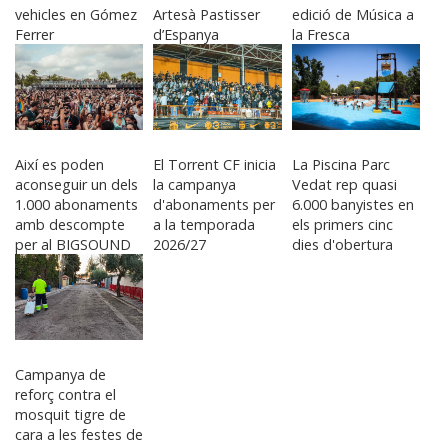
vehicles en Gómez
Artesà Pastisser
edició de Música a
Ferrer
d’Espanya
la Fresca
Així es poden
El Torrent CF inicia
La Piscina Parc
aconseguir un dels
la campanya
Vedat rep quasi
1.000 abonaments
d'abonaments per
6.000 banyistes en
amb descompte
a la temporada
els primers cinc
per al BIGSOUND
2026/27
dies d'obertura
2027
Campanya de
reforç contra el
mosquit tigre de
cara a les festes de