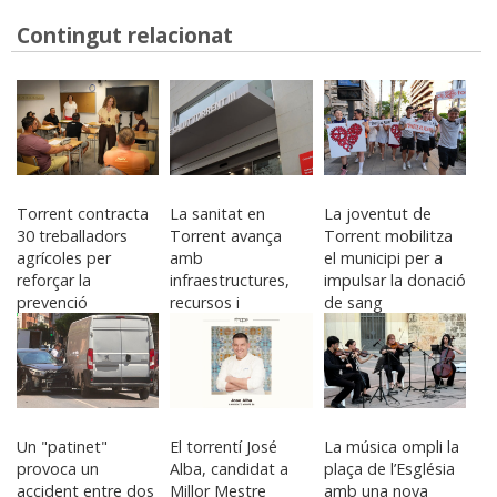
Contingut relacionat
Torrent contracta
La sanitat en
La joventut de
30 treballadors
Torrent avança
Torrent mobilitza
agrícoles per
amb
el municipi per a
reforçar la
infraestructures,
impulsar la donació
prevenció
recursos i
de sang
d'incendis i el
projectes de futur
manteniment del
medi
Un "patinet"
El torrentí José
La música ompli la
provoca un
Alba, candidat a
plaça de l’Església
accident entre dos
Millor Mestre
amb una nova