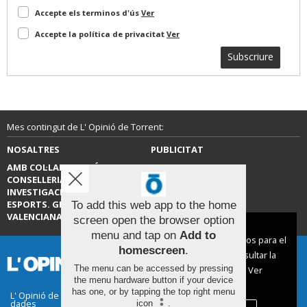
Accepte els terminos d'ús
Ver
Accepte la política de privacitat
Ver
Subscriure
Mes contingut de L' Opinió de Torrent:
NOSALTRES
PUBLICITAT
AMB COL·LABORACIÓ DE LA
CONTACTE
CONSELLERIA D’EDUCACIÓ,
INVESTIGACIÓ, CULTURA I
ESPORTS. GENERALITAT
To add this web app to the home
VALENCIANA.
screen open the browser option
Aviso sobre el Uso de cookies:
menu and tap on
Add to
Utilizamos cookies nuestras y de terceros para el
homescreen
.
funcionamiento del digital. Puedes consultar la
The menu can be accessed by pressing
lista de cookies y como desconectarlas.
Ver
the menu hardware button if your device
nuestra Política de Privacidad y Cookies
has one, or by tapping the top right menu
L' Opinió de Torrent |
Termes d'ús
|
Protecció de
dades
icon
.