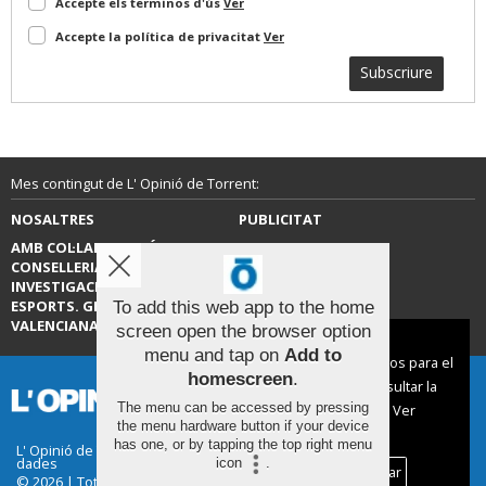
Accepte els terminos d'ús
Ver
Accepte la política de privacitat
Ver
Subscriure
Mes contingut de L' Opinió de Torrent:
NOSALTRES
PUBLICITAT
AMB COL·LABORACIÓ DE LA
CONTACTE
CONSELLERIA D’EDUCACIÓ,
INVESTIGACIÓ, CULTURA I
ESPORTS. GENERALITAT
To add this web app to the home
VALENCIANA.
screen open the browser option
Aviso sobre el Uso de cookies:
menu and tap on
Add to
Utilizamos cookies nuestras y de terceros para el
homescreen
.
funcionamiento del digital. Puedes consultar la
The menu can be accessed by pressing
lista de cookies y como desconectarlas.
Ver
the menu hardware button if your device
nuestra Política de Privacidad y Cookies
has one, or by tapping the top right menu
L' Opinió de Torrent |
Termes d'ús
|
Protecció de
dades
icon
.
Aceptar Cookies
Personalizar
© 2026 | Tots els drets reservats