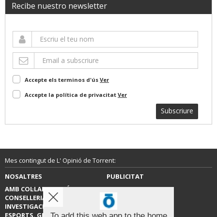
Recibe nuestro newsletter
Accepte els terminos d'ús
Ver
Accepte la política de privacitat
Ver
Subscriure
Mes contingut de L' Opinió de Torrent:
NOSALTRES
PUBLICITAT
AMB COL·LABORACIÓ DE LA
CONTACTE
CONSELLERIA D’EDUCACIÓ,
INVESTIGACIÓ, CULTURA I
ESPORTS. GENERALITAT
To add this web app to the home