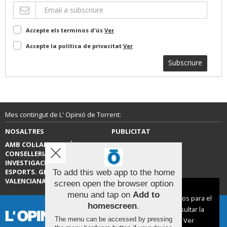
Accepte els terminos d'ús
Ver
Accepte la política de privacitat
Ver
Subscriure
Mes contingut de L' Opinió de Torrent:
NOSALTRES
PUBLICITAT
AMB COL·LABORACIÓ DE LA
CONTACTE
CONSELLERIA D’EDUCACIÓ,
INVESTIGACIÓ, CULTURA I
ESPORTS. GENERALITAT
To add this web app to the home
VALENCIANA.
screen open the browser option
Aviso sobre el Uso de cookies:
menu and tap on
Add to
Utilizamos cookies nuestras y de terceros para el
homescreen
.
funcionamiento del digital. Puedes consultar la
The menu can be accessed by pressing
lista de cookies y como desconectarlas.
Ver