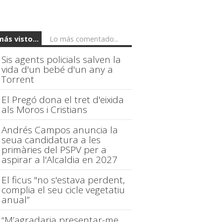
más visto...
Lo más comentado...
Sis agents policials salven la
vida d'un bebé d'un any a
Torrent
El Pregó dona el tret d'eixida
als Moros i Cristians
Andrés Campos anuncia la
seua candidatura a les
primàries del PSPV per a
aspirar a l'Alcaldia en 2027
El ficus "no s'estava perdent,
complia el seu cicle vegetatiu
anual”
“M’agradaria presentar-me,