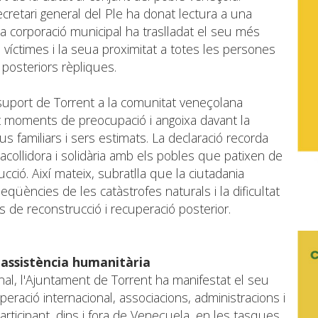
ecretari general del Ple ha donat lectura a una
 la corporació municipal ha traslladat el seu més
s víctimes i la seua proximitat a totes les persones
posteriors rèpliques.
suport de Torrent a la comunitat veneçolana
int moments de preocupació i angoixa davant la
us familiars i sers estimats. La declaració recorda
acollidora i solidària amb els pobles que patixen de
cció. Així mateix, subratlla que la ciutadania
qüències de les catàstrofes naturals i la dificultat
s de reconstrucció i recuperació posterior.
i assistència humanitària
onal, l'Ajuntament de Torrent ha manifestat el seu
eració internacional, associacions, administracions i
rticipant, dins i fora de Veneçuela, en les tasques