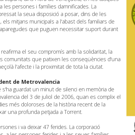
a a les persones i famílies damnificades. La
ressat la seua disposició a posar, dins de les
 els mitjans municipals a l'abast dels familiars de
esaparegudes que puguen necessitar suport durant
eafirma el seu compromís amb la solidaritat, la
es comunitats que patixen les conseqüències d'una
çolà l'afecte i la proximitat de tota la ciutat.
cident de Metrovalencia
mbé s'ha guardat un minut de silenci en memòria de
ovalencia del 3 de juliol de 2006, quan es complix el
èdies més doloroses de la història recent de la
xar una profunda petjada a Torrent.
ersones i va deixar 47 ferides. La corporació
s, a les persones ferides i a les seues famílies,