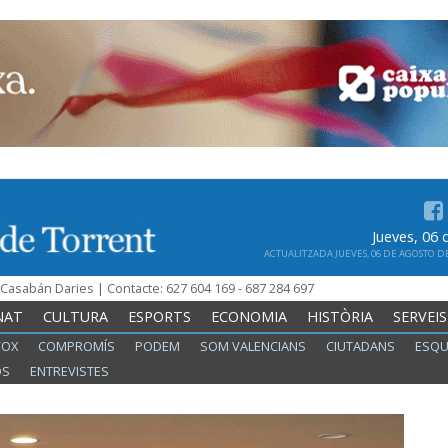
Jueves, 06
ACTUALITZADA JUEVES, 06 DE AGOSTO DE 
n Casabán Daries | Contacte: 627 604 169 - 687 284 697
NAT
CULTURA
ESPORTS
ECONOMIA
HISTÒRIA
SERVEIS
VOX
COMPROMÍS
PODEM
SOM VALENCIANS
CIUTADANS
ESQU
OS
ENTREVISTES