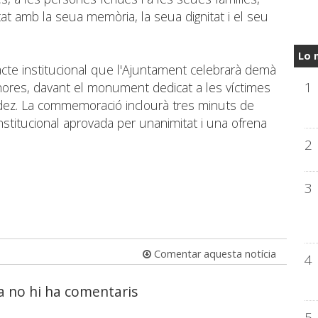
at amb la seua memòria, la seua dignitat i el seu
Lo 
'acte institucional que l'Ajuntament celebrarà demà
1
0 hores, davant el monument dedicat a les víctimes
dez. La commemoració inclourà tres minuts de
 institucional aprovada per unanimitat i una ofrena
2
3
Comentar aquesta notícia
4
a no hi ha comentaris
5