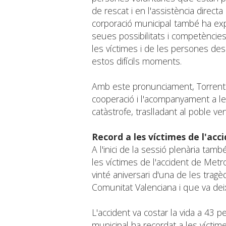
de rescat i en l'assistència direct
corporació municipal també ha exp
seues possibilitats i competències,
les víctimes i de les persones d
estos difícils moments.
Amb este pronunciament, Torrent r
cooperació i l'acompanyament a l
catàstrofe, traslladant al poble vene
Record a les víctimes de l'ac
A l'inici de la sessió plenària ta
les víctimes de l'accident de Metr
vinté aniversari d'una de les trag
Comunitat Valenciana i que va dei
L'accident va costar la vida a 43 p
municipal ha recordat a les víctime