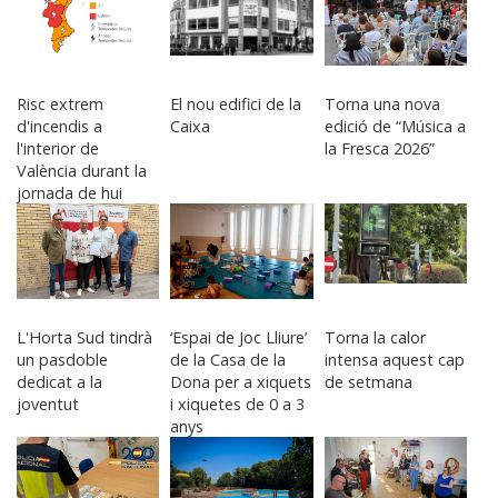
Risc extrem
El nou edifici de la
Torna una nova
d'incendis a
Caixa
edició de “Música a
l'interior de
la Fresca 2026”
València durant la
jornada de hui
L'Horta Sud tindrà
‘Espai de Joc Lliure’
Torna la calor
un pasdoble
de la Casa de la
intensa aquest cap
dedicat a la
Dona per a xiquets
de setmana
joventut
i xiquetes de 0 a 3
anys