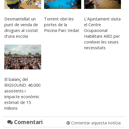
Desmantellat un
Torrent obri les
L'Ajuntament visita
punt de venda de
portes de la
el Centre
drogues al costat
Piscina Parc Vedat
Ocupacional
d'una escola
Habilitare ABD per
conéixer les seues
necessitats
El balanç del
BIGSOUND: 46.000
assistents i
impacte econòmic
estimat de 15
milions
Comentari
Comentar aquesta notícia