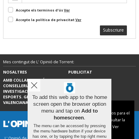
Accepte els terminos d'ús
Ver
Accepte la política de privacitat
Ver
Subscriure
Mes contingut de L' Opinió de Torrent:
NOSALTRES
PUBLICITAT
AMB COL·LABORACIÓ DE LA
CONTACTE
CONSELLERIA D’EDUCACIÓ,
INVESTIGACIÓ, CULTURA I
ESPORTS. GENERALITAT
To add this web app to the home
VALENCIANA.
screen open the browser option
Aviso sobre el Uso de cookies:
menu and tap on
Add to
Utilizamos cookies nuestras y de terceros para el
homescreen
.
funcionamiento del digital. Puedes consultar la
The menu can be accessed by pressing
lista de cookies y como desconectarlas.
Ver
the menu hardware button if your device
nuestra Política de Privacidad y Cookies
has one, or by tapping the top right menu
L' Opinió de Torrent |
Termes d'ús
|
Protecció de