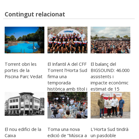
Contingut relacionat
Torrent obri les
El Infantil A del CFF
El balanç del
portes de la
Torrent l’Horta Sud
BIGSOUND: 46.000
Piscina Parc Vedat
firma una
assistents i
temporada
impacte econòmic
històrica amb títol i
estimat de 15
ascens
milions
El nou edifici de la
Torna una nova
L'Horta Sud tindrà
Caixa
edició de “Música a
un pasdoble