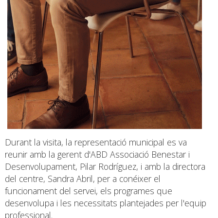
Durant la visita, la representació municipal es va
reunir amb la gerent d'ABD Associació Benestar i
Desenvolupament, Pilar Rodríguez, i amb la directora
del centre, Sandra Abril, per a conéixer el
funcionament del servei, els programes que
desenvolupa i les necessitats plantejades per l'equip
professional.