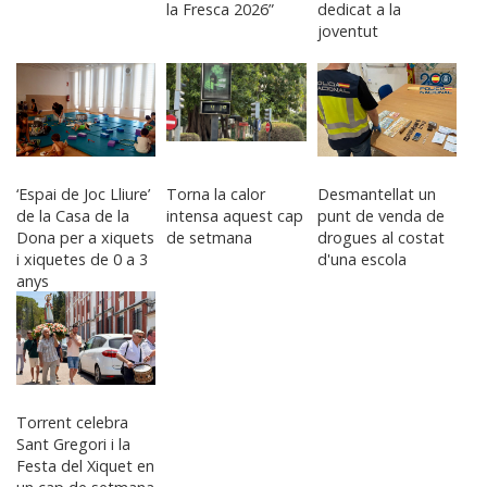
la Fresca 2026”
dedicat a la
joventut
‘Espai de Joc Lliure’
Torna la calor
Desmantellat un
de la Casa de la
intensa aquest cap
punt de venda de
Dona per a xiquets
de setmana
drogues al costat
i xiquetes de 0 a 3
d'una escola
anys
Torrent celebra
Sant Gregori i la
Festa del Xiquet en