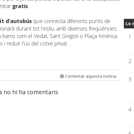
ntrar
gratis
.
ït d’autobús
que connecta diferents punts de
Lo 
cionarà durant tot l’estiu amb diverses freqüències
n barris com el Vedat, Sant Gregori o Plaça Amèrica.
1
s i reduir l’ús del cotxe privat.
2
Comentar aquesta notícia
3
a no hi ha comentaris
4
5