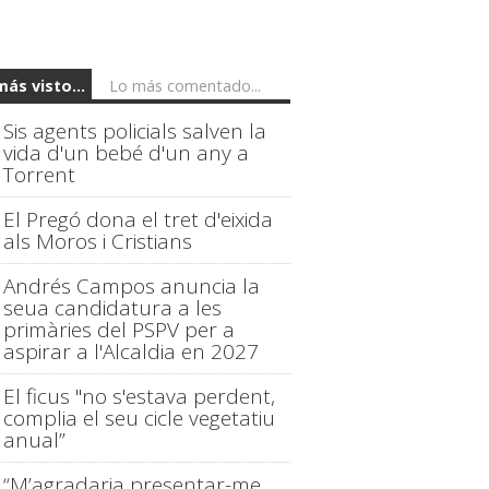
más visto...
Lo más comentado...
Sis agents policials salven la
vida d'un bebé d'un any a
Torrent
El Pregó dona el tret d'eixida
als Moros i Cristians
Andrés Campos anuncia la
seua candidatura a les
primàries del PSPV per a
aspirar a l'Alcaldia en 2027
El ficus "no s'estava perdent,
complia el seu cicle vegetatiu
anual”
“M’agradaria presentar-me,