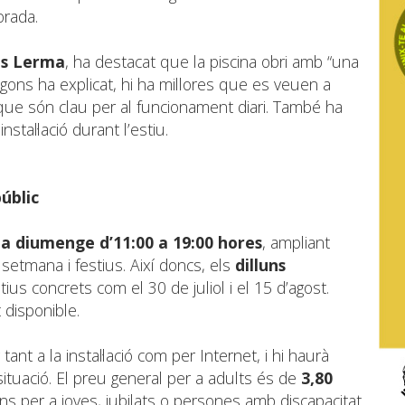
orada.
es Lerma
, ha destacat que la piscina obri amb “una
gons ha explicat, hi ha millores que es veuen a
 que són clau per al funcionament diari. També ha
nstal·lació durant l’estiu.
úblic
a diumenge d’11:00 a 19:00 hores
, ampliant
setmana i festius. Així doncs, els
dilluns
tius concrets com el 30 de juliol i el 15 d’agost.
 disponible.
nt a la instal·lació com per Internet, i hi haurà
ituació. El preu general per a adults és de
3,80
s per a joves, jubilats o persones amb discapacitat.