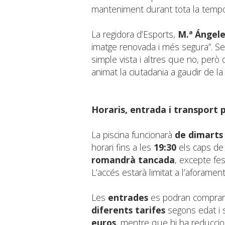
manteniment durant tota la temp
La regidora d’Esports,
M.ª Ángel
imatge renovada i més segura”. Se
simple vista i altres que no, però
animat la ciutadania a gaudir de la i
Horaris, entrada i transport p
La piscina funcionarà
de dimarts 
horari fins a les
19:30
els caps de 
romandrà tancada
, excepte fes
L’accés estarà limitat a l’aforament
Les
entrades
es podran comprar ta
diferents tarifes
segons edat i s
euros
, mentre que hi ha reduccion