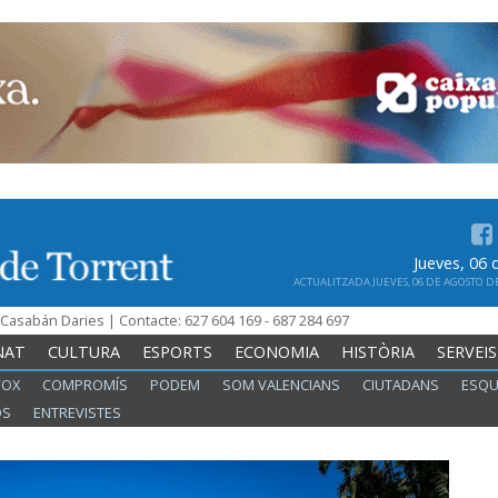
Jueves, 06
ACTUALITZADA JUEVES, 06 DE AGOSTO DE 
n Casabán Daries | Contacte: 627 604 169 - 687 284 697
NAT
CULTURA
ESPORTS
ECONOMIA
HISTÒRIA
SERVEIS
VOX
COMPROMÍS
PODEM
SOM VALENCIANS
CIUTADANS
ESQU
OS
ENTREVISTES