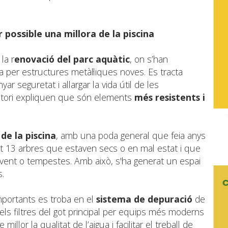
r possible una millora de la piscina
la r
enovació del parc aquàtic
, on s’han
ta per estructures metàl·liques noves. Es tracta
r seguretat i allargar la vida útil de les
sistori expliquen que són elements
més resistents i
de la piscina
, amb una poda general que feia anys
rat 13 arbres que estaven secs o en mal estat i que
vent o tempestes. Amb això, s'ha generat un espai
.
importants es troba en el
sistema de depuració
de
 els filtres del got principal per equips més moderns
millor la qualitat de l’aigua i facilitar el treball de