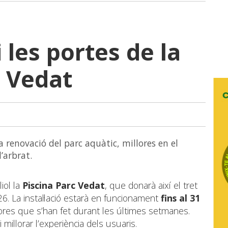
 les portes de la
c Vedat
 renovació del parc aquàtic, millores en el
’arbrat.
iol la
Piscina Parc Vedat
, que donarà així el tret
26. La instal·lació estarà en funcionament
fins al 31
lores que s’han fet durant les últimes setmanes.
i millorar l’experiència dels usuaris.