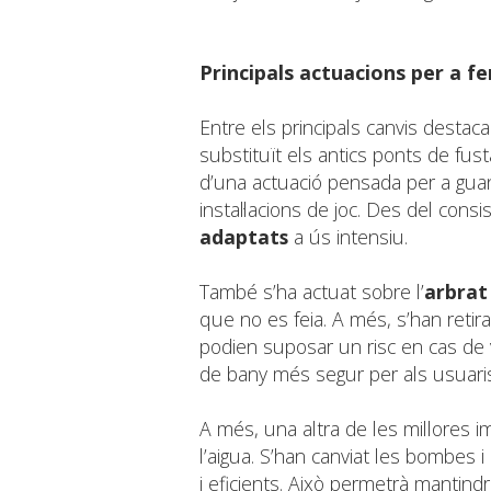
Principals actuacions per a fe
Entre els principals canvis destaca 
substituït els antics ponts de fus
d’una actuació pensada per a guanya
instal·lacions de joc. Des del con
adaptats
a ús intensiu.
També s’ha actuat sobre l’
arbrat 
que no es feia. A més, s’han reti
podien suposar un risc en cas de 
de bany més segur per als usuaris
A més, una altra de les millores 
l’aigua. S’han canviat les bombes i
i eficients. Això permetrà mantindre 