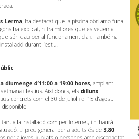
orada.
es Lerma
, ha destacat que la piscina obri amb “una
gons ha explicat, hi ha millores que es veuen a
 que són clau per al funcionament diari. També ha
nstal·lació durant l’estiu.
úblic
a diumenge d’11:00 a 19:00 hores
, ampliant
setmana i festius. Així doncs, els
dilluns
tius concrets com el 30 de juliol i el 15 d’agost.
 disponible.
nt a la instal·lació com per Internet, i hi haurà
ituació. El preu general per a adults és de
3,80
s per a joves, jubilats o persones amb discapacitat.