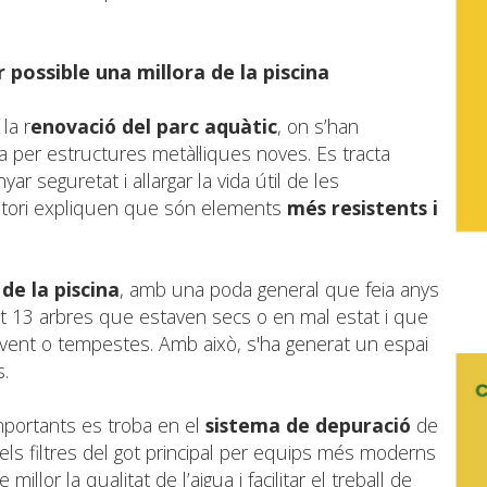
r possible una millora de la piscina
la r
enovació del parc aquàtic
, on s’han
ta per estructures metàl·liques noves. Es tracta
r seguretat i allargar la vida útil de les
sistori expliquen que són elements
més resistents i
de la piscina
, amb una poda general que feia anys
rat 13 arbres que estaven secs o en mal estat i que
vent o tempestes. Amb això, s'ha generat un espai
.
importants es troba en el
sistema de depuració
de
 els filtres del got principal per equips més moderns
millor la qualitat de l’aigua i facilitar el treball de