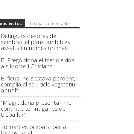
más visto...
Lo más comentado...
Detinguts després de
sembrar el pànic amb tres
assalts en només un matí
El Pregó dona el tret d'eixida
als Moros i Cristians
El ficus "no s'estava perdent,
complia el seu cicle vegetatiu
anual”
“M’agradaria presentar-me,
continue tenint ganes de
treballar”
Torrent es prepara per a
l'eclipsi total