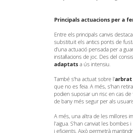
Principals actuacions per a fe
Entre els principals canvis destaca 
substituït els antics ponts de fus
d’una actuació pensada per a guanya
instal·lacions de joc. Des del con
adaptats
a ús intensiu.
També s’ha actuat sobre l’
arbrat 
que no es feia. A més, s’han reti
podien suposar un risc en cas de 
de bany més segur per als usuaris
A més, una altra de les millores 
l’aigua. S’han canviat les bombes i
i eficients. Això permetrà mantindre 