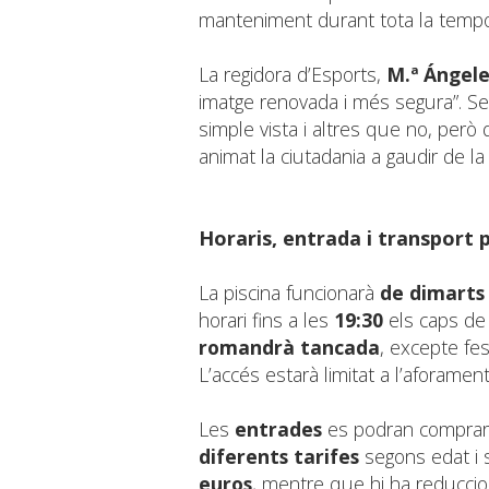
manteniment durant tota la temp
La regidora d’Esports,
M.ª Ángel
imatge renovada i més segura”. Se
simple vista i altres que no, però
animat la ciutadania a gaudir de la i
Horaris, entrada i transport p
La piscina funcionarà
de dimarts 
horari fins a les
19:30
els caps de 
romandrà tancada
, excepte fes
L’accés estarà limitat a l’aforament
Les
entrades
es podran comprar ta
diferents tarifes
segons edat i s
euros
, mentre que hi ha reduccion