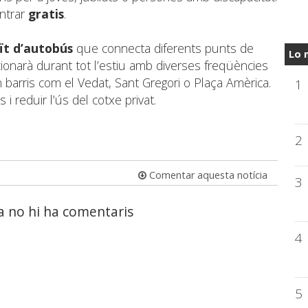
ntrar
gratis
.
ït d’autobús
que connecta diferents punts de
Lo 
cionarà durant tot l’estiu amb diverses freqüències
n barris com el Vedat, Sant Gregori o Plaça Amèrica.
1
s i reduir l’ús del cotxe privat.
2
Comentar aquesta notícia
3
a no hi ha comentaris
4
5