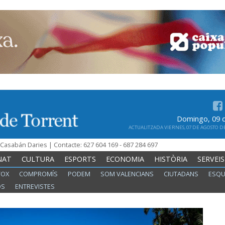
Domingo, 09 
ACTUALITZADA VIERNES, 07 DE AGOSTO DE 
n Casabán Daries | Contacte: 627 604 169 - 687 284 697
NAT
CULTURA
ESPORTS
ECONOMIA
HISTÒRIA
SERVEIS
VOX
COMPROMÍS
PODEM
SOM VALENCIANS
CIUTADANS
ESQU
OS
ENTREVISTES