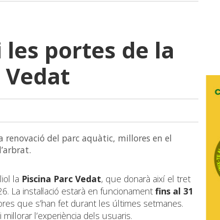
 les portes de la
c Vedat
 renovació del parc aquàtic, millores en el
’arbrat.
iol la
Piscina Parc Vedat
, que donarà així el tret
26. La instal·lació estarà en funcionament
fins al 31
lores que s’han fet durant les últimes setmanes.
i millorar l’experiència dels usuaris.