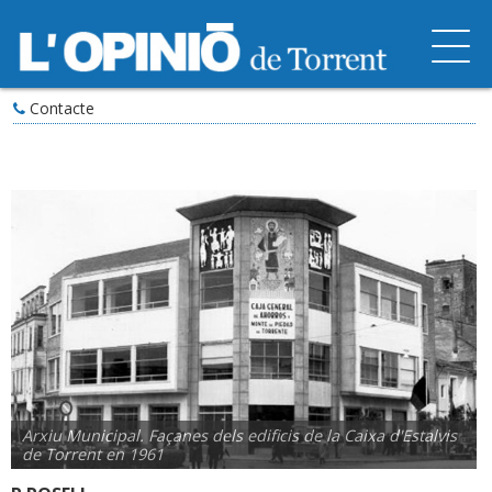
Contacte
Arxiu Municipal. Façanes dels edificis de la Caixa d'Estalvis
de Torrent en 1961