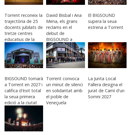
Torrent reconeix la
David Bisbal i Ana
El BIGSOUND
trajectòria de 25
Mena, els grans
supera la seua
docents jubilats de
reclams en el
estrena a Torrent
tretze centres
debut de
educatius de la
BIGSOUND a
ciutat
Torrent
BIGSOUND tornarà
Torrent convoca
La Junta Local
a Torrent en 2027 i
un minut de silenci
Fallera designa el
califica d'èxit total
en solidaritat amb
jurat de Camí d'un
la seua primera
el poble de
Somni 2027
edició a la ciutat
Veneçuela