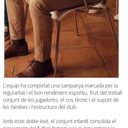
L’equip ha completat una campanya marcada per la
regularitat i el bon rendiment esportiu, fruit del treball
conjunt de les jugadores, el cos tècnic i el suport de
les famílies i l’estructura del club.
Amb este doble èxit, el conjunt infantil consolida el