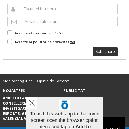
Accepte els terminos d'ús
Ver
Accepte la política de privacitat
Ver
Subscriure
Mes contingut de L' Opinió de Torrent:
NOSALTRES
PUBLICITAT
AMB COL·LABORACIÓ DE LA
CONTACTE
CONSELLERIA D’EDUCACIÓ,
INVESTIGACIÓ, CULTURA I
ESPORTS. GENERALITAT
To add this web app to the home
VALENCIANA.
screen open the browser option
Aviso sobre el Uso de cookies:
menu and tap on
Add to
Utilizamos cookies nuestras y de terceros para el