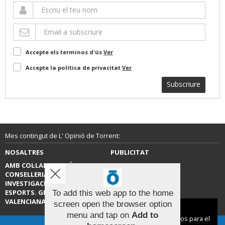
Accepte els terminos d'ús
Ver
Accepte la política de privacitat
Ver
Subscriure
Mes contingut de L' Opinió de Torrent:
NOSALTRES
PUBLICITAT
AMB COL·LABORACIÓ DE LA
CONTACTE
CONSELLERIA D’EDUCACIÓ,
INVESTIGACIÓ, CULTURA I
ESPORTS. GENERALITAT
To add this web app to the home
VALENCIANA.
screen open the browser option
Aviso sobre el Uso de cookies:
menu and tap on
Add to
Utilizamos cookies nuestras y de terceros para el