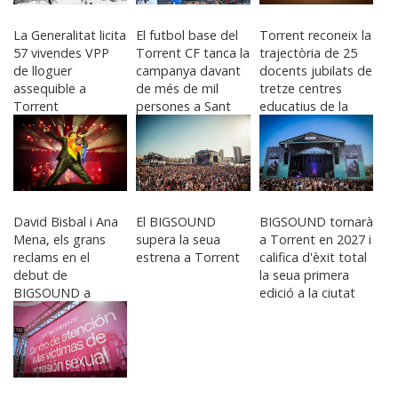
La Generalitat licita
El futbol base del
Torrent reconeix la
57 vivendes VPP
Torrent CF tanca la
trajectòria de 25
de lloguer
campanya davant
docents jubilats de
assequible a
de més de mil
tretze centres
Torrent
persones a Sant
educatius de la
Gregori
ciutat
David Bisbal i Ana
El BIGSOUND
BIGSOUND tornarà
Mena, els grans
supera la seua
a Torrent en 2027 i
reclams en el
estrena a Torrent
califica d'èxit total
debut de
la seua primera
BIGSOUND a
edició a la ciutat
Torrent